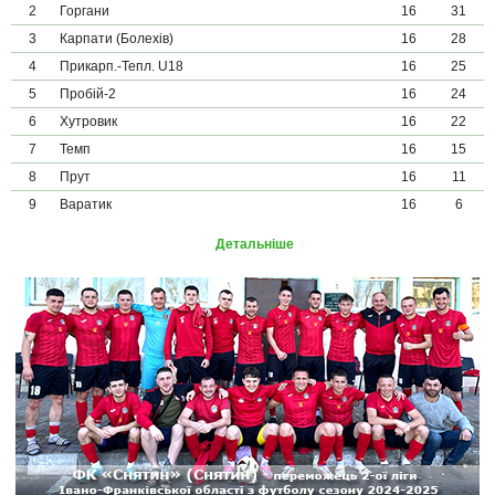
2
Горгани
16
31
3
Карпати (Болехів)
16
28
4
Прикарп.-Тепл. U18
16
25
5
Пробій-2
16
24
6
Хутровик
16
22
7
Темп
16
15
8
Прут
16
11
9
Варатик
16
6
Детальніше