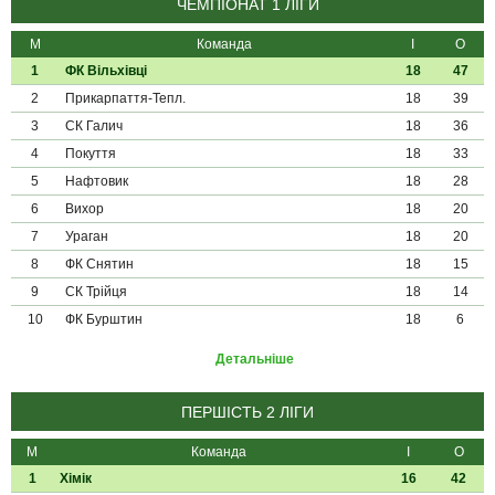
ЧЕМПІОНАТ 1 ЛІГИ
М
Команда
І
О
1
ФК Вільхівці
18
47
2
Прикарпаття-Тепл.
18
39
3
СК Галич
18
36
4
Покуття
18
33
5
Нафтовик
18
28
6
Вихор
18
20
7
Ураган
18
20
8
ФК Снятин
18
15
9
СК Трійця
18
14
10
ФК Бурштин
18
6
Детальніше
ПЕРШІСТЬ 2 ЛІГИ
М
Команда
І
О
1
Хімік
16
42