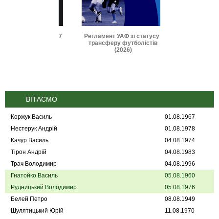
и IFAB 2026-2027
Регламент УАФ зі статусу і
Дисциплінарні 
трансферу футболістів
(2025
(2026)
ВІТАЄМО
Коржук Василь
01.08.1967
Нестерук Андрій
01.08.1978
Качур Василь
04.08.1974
Тірон Андрій
04.08.1983
Трач Володимир
04.08.1996
Гнатойко Василь
05.08.1960
Рудницький Володимир
05.08.1976
Белей Петро
08.08.1949
Шулятицький Юрій
11.08.1970