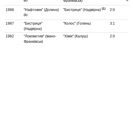
(2)
Франківськ)
(1)
1988
"Нафтовик" (Долина)
"Бистриця" (Надвірна)
2:0
(1)
1987
"Бистриця"
"Колос" (Голинь)
3:1
(Надвірна)
1982
"Локомотив" (Івано-
"Хімік" (Калуш)
2:0
Франківськ)