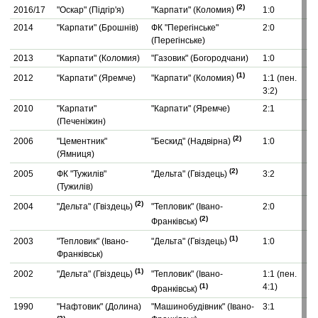
(2)
2016/17
"Оскар" (Підгір'я)
"Карпати" (Коломия)
1:0
2014
"Карпати" (Брошнів)
ФК "Перегінське"
2:0
(Перегінське)
2013
"Карпати" (Коломия)
"Газовик" (Богородчани)
1:0
(1)
2012
"Карпати" (Яремче)
"Карпати" (Коломия)
1:1 (пен.
3:2)
2010
"Карпати"
"Карпати" (Яремче)
2:1
(Печеніжин)
(2)
2006
"Цементник"
"Бескид" (Надвірна)
1:0
(Ямниця)
(2)
2005
ФК "Тужилів"
"Дельта" (Гвіздець)
3:2
(Тужилів)
(2)
2004
"Дельта" (Гвіздець)
"Тепловик" (Івано-
2:0
(2)
Франківськ)
(1)
2003
"Тепловик" (Івано-
"Дельта" (Гвіздець)
1:0
Франківськ)
(1)
2002
"Дельта" (Гвіздець)
"Тепловик" (Івано-
1:1 (пен.
(1)
4:1)
Франківськ)
1990
"Нафтовик" (Долина)
"Машинобудівник" (Івано-
3:1