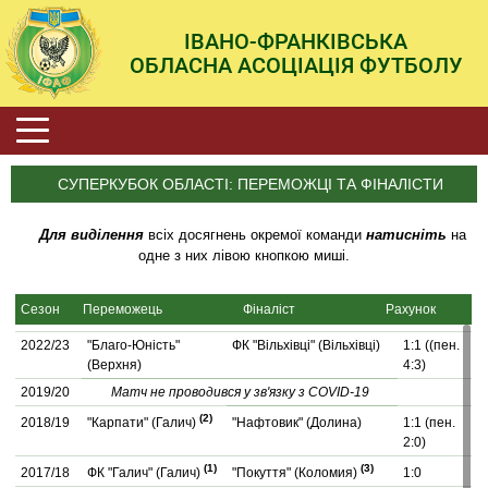
ІВАНО-ФРАНКІВСЬКА
ОБЛАСНА АСОЦІАЦІЯ ФУТБОЛУ
СУПЕРКУБОК ОБЛАСТІ: ПЕРЕМОЖЦІ ТА ФІНАЛІСТИ
Для виділення
всіх досягнень окремої команди
натисніть
на
одне з них лівою кнопкою миші.
Сезон
Переможець
Фіналіст
Рахунок
2022/23
"Благо-Юність"
ФК "Вільхівці" (Вільхівці)
1:1 ((пен.
(Верхня)
4:3)
2019/20
Матч не проводився у зв'язку з COVID-19
(2)
2018/19
"Карпати" (Галич)
"Нафтовик" (Долина)
1:1 (пен.
2:0)
(1)
(3)
2017/18
ФК "Галич" (Галич)
"Покуття" (Коломия)
1:0