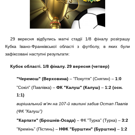
29 вересня відбулись матчі стадії 1/8 фіналу розіграшу
Кубка Івано-Франківської області з футболу, в яких були
зафіксовані наступні результати:
Кубок області. 1/8 фіналу. 29 вересня (четвер)
"Черемош" (Верховина)
– "Покуття" (Снятин) –
1:0
"Сокіл" (Павлівка) –
ФК "Калуш" (Калуш)
–
1:2 (осн.
1:1)
вирішальний м'яч на 107-й хвилині забив Остап Павлів
(ФК "Калуш")
"Карпати" (Брошнів-Осада)
– ФК "Турка" (Турка) –
3:2
"Кремінь" (Пістинь) –
НФК "Бурштин" (Бурштин)
–
1:2