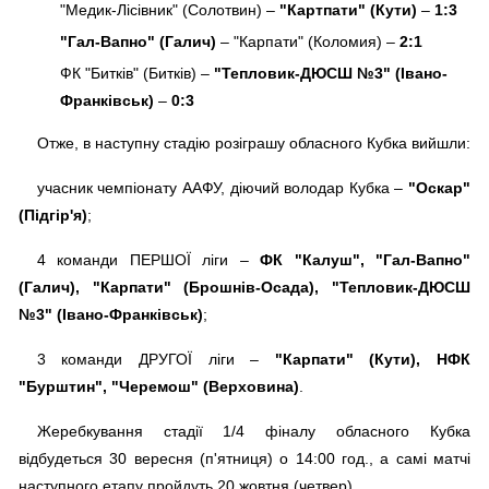
"Медик-Лісівник" (Солотвин) –
"Картпати" (Кути)
–
1:3
"Гал-Вапно" (Галич)
– "Карпати" (Коломия) –
2:1
ФК "Битків" (Битків) –
"Тепловик-ДЮСШ №3" (Івано-
Франківськ)
–
0:3
Отже, в наступну стадію розіграшу обласного Кубка вийшли:
учасник чемпіонату ААФУ, діючий володар Кубка –
"Оскар"
(Підгір'я)
;
4 команди ПЕРШОЇ ліги –
ФК "Калуш", "Гал-Вапно"
(Галич), "Карпати" (Брошнів-Осада), "Тепловик-ДЮСШ
№3" (Івано-Франківськ)
;
3 команди ДРУГОЇ ліги –
"Карпати" (Кути), НФК
"Бурштин", "Черемош" (Верховина)
.
Жеребкування стадії 1/4 фіналу обласного Кубка
відбудеться 30 вересня (п'ятниця) о 14:00 год., а самі матчі
наступного етапу пройдуть 20 жовтня (четвер).