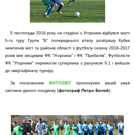
5 листопада 2016 року на стадіоні с.Угорники відбувся матч
5-го туру Групи "Б" попереднього етапу розіграшу Кубка
чемпіонів міст та районів області з футболу сезону 2016-2017
років між місцевим ФК "Угорники" і ФК "Прибилів". Футболісти
ФК "Угорники" перемогли суперника з рахунком 5:1 і вийшли
до чвертьфіналу турніру.
За посиланням
ФОТОЗВІТ
пропонуємо вашій увазі
світлини даного поєдинку (
фотограф Петро Белей
).