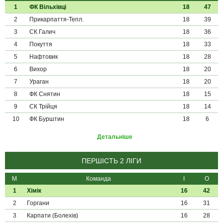
1
ФК Вільхівці
18
47
2
Прикарпаття-Тепл.
18
39
3
СК Галич
18
36
4
Покуття
18
33
5
Нафтовик
18
28
6
Вихор
18
20
7
Ураган
18
20
8
ФК Снятин
18
15
9
СК Трійця
18
14
10
ФК Бурштин
18
6
Детальніше
ПЕРШІСТЬ 2 ЛІГИ
М
Команда
І
О
1
Хімік
16
42
2
Горгани
16
31
3
Карпати (Болехів)
16
28