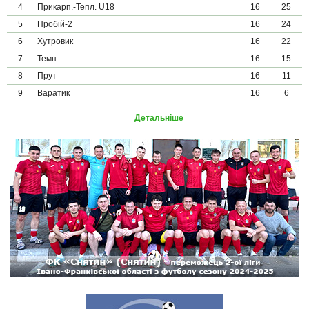
4
Прикарп.-Тепл. U18
16
25
5
Пробій-2
16
24
6
Хутровик
16
22
7
Темп
16
15
8
Прут
16
11
9
Варатик
16
6
Детальніше