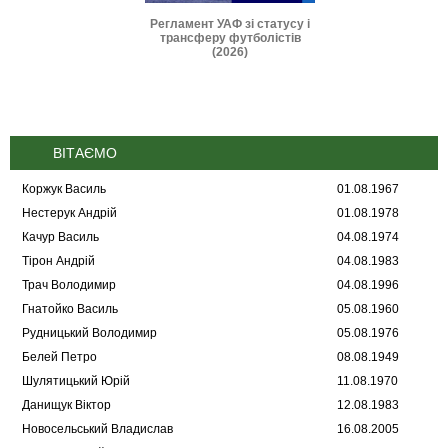
и IFAB 2026-2027
Регламент УАФ зі статусу і
Дисциплінарні 
трансферу футболістів
(2025
(2026)
ВІТАЄМО
Коржук Василь
01.08.1967
Нестерук Андрій
01.08.1978
Качур Василь
04.08.1974
Тірон Андрій
04.08.1983
Трач Володимир
04.08.1996
Гнатойко Василь
05.08.1960
Рудницький Володимир
05.08.1976
Белей Петро
08.08.1949
Шулятицький Юрій
11.08.1970
Данищук Віктор
12.08.1983
Новосельський Владислав
16.08.2005