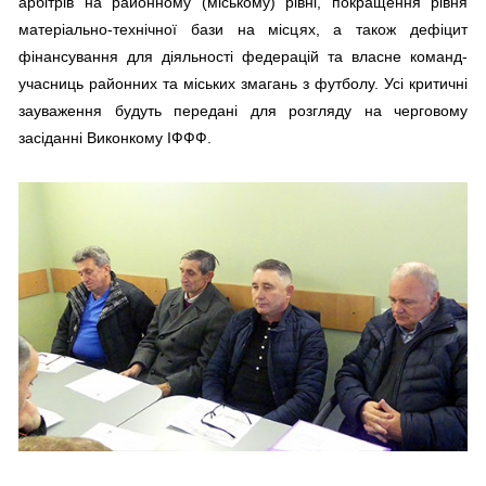
арбітрів на районному (міському) рівні, покращення рівня
матеріально-технічної бази на місцях, а також дефіцит
фінансування для діяльності федерацій та власне команд-
учасниць районних та міських змагань з футболу. Усі критичні
зауваження будуть передані для розгляду на черговому
засіданні Виконкому ІФФФ.