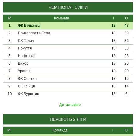
ЧЕМПІОНАТ 1 ЛІГИ
М
Команда
І
О
1
ФК Вільхівці
18
47
2
Прикарпаття-Тепл.
18
39
3
СК Галич
18
36
4
Покуття
18
33
5
Нафтовик
18
28
6
Вихор
18
20
7
Ураган
18
20
8
ФК Снятин
18
15
9
СК Трійця
18
14
10
ФК Бурштин
18
6
Детальніше
ПЕРШІСТЬ 2 ЛІГИ
М
Команда
І
О