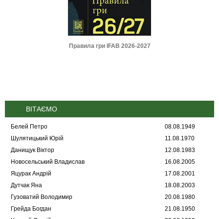
Ф :: Футбольний
Правила гри IFAB 2026-2027
Регламент УАФ з
 2022-2023
трансферу фу
(2026
ВІТАЄМО
Белей Петро
08.08.1949
Шулятицький Юрій
11.08.1970
Данищук Віктор
12.08.1983
Новосельський Владислав
16.08.2005
Яцурак Андрій
17.08.2001
Дутчак Яна
18.08.2003
Гузоватий Володимир
20.08.1980
Грейда Богдан
21.08.1950