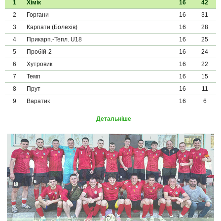
1
Хімік
16
42
2
Горгани
16
31
3
Карпати (Болехів)
16
28
4
Прикарп.-Тепл. U18
16
25
5
Пробій-2
16
24
6
Хутровик
16
22
7
Темп
16
15
8
Прут
16
11
9
Варатик
16
6
Детальніше