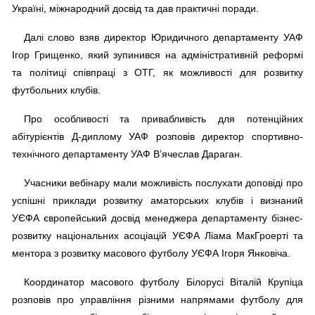
Україні, міжнародний досвід та дав практичні поради.
Далі слово взяв директор Юридичного департаменту УАФ
Ігор Грищенко, який зупинився на адміністративній реформі
та політиці співпраці з ОТГ, як можливості для розвитку
футбольних клубів.
Про особливості та привабливість для потенційних
абітурієнтів Д-диплому УАФ розповів директор спортивно-
технічного департаменту УАФ В’ячеслав Дараган.
Учасники вебінару мали можливість послухати доповіді про
успішні приклади розвитку аматорських клубів і визнаний
УЄФА європейський досвід менеджера департаменту бізнес-
розвитку національних асоціацій УЄФА Ліама МакГроерті та
ментора з розвитку масового футболу УЄФА Ігоря Янковіча.
Координатор масового футболу Білорусі Віталій Крупіца
розповів про управління різними напрямами футболу для