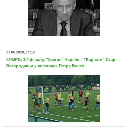
22.06.2020, 14:12
КЧМРО, 1/4 фіналу, "Ураган" Черніїв – "Карпати" Старі
Богородчани у світлинах Петра Белея