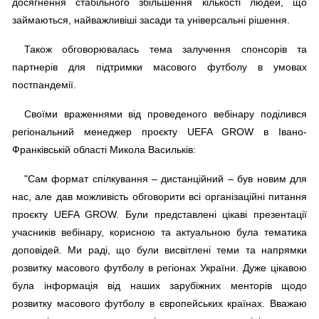
досягнення стабільного збільшення кількості людей, що
займаються, найважливіші засади та універсальні рішення.
Також обговорювалась тема залучення спонсорів та
партнерів для підтримки масового футболу в умовах
постпандемії.
Своїми враженнями від проведеного вебінару поділився
регіональний менеджер проєкту UEFA GROW в Івано-
Франківській області Микола Васильків:
"Сам формат спілкування – дистанційний – був новим для
нас, але дав можливість обговорити всі організаційні питання
проєкту UEFA GROW. Були представлені цікаві презентації
учасників вебінару, корисною та актуальною була тематика
доповідей. Ми раді, що були висвітлені теми та напрямки
розвитку масового футболу в регіонах України. Дуже цікавою
була інформація від наших зарубіжних менторів щодо
розвитку масового футболу в європейських країнах. Вважаю