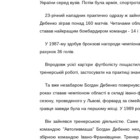
України серед вузів. Потім була армія, спортрота
23-річний нападник практично одразу ж зайня
Дебенко зіграв понад 160 матчів. Читачами обл
ставав найкращим бомбардиром команди - 14 і 10
У 1987-му здобув бронзові нагороди чемпіонат
рахунок 36 голів.
Впродовж усієї кар’єри футболісту пощасти
тренерській роботі, застосувати на практиці знанн
Та вже незабаром Богдан Дебенко повернувся
роках ставав чемпіоном області в складі івано-
сезону, проведеного у Львові, форвард за сіме
гравця завжди була на першому місці. У 1989 ро
Він зайнявся тренерською діяльністю. Саме
командою "Автоливмаша" Богдан Дебенко неодн
збірною командою Івано-Франківщини. Тренер д