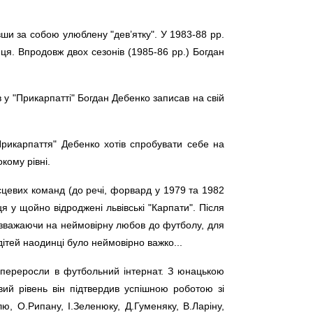
вши за собою улюблену "дев’ятку". У 1983-88 рр.
ця. Впродовж двох сезонів (1985-86 рр.) Богдан
 у "Прикарпатті" Богдан Дебенко записав на свій
рикарпаття" Дебенко хотів спробувати себе на
окому рівні.
цевих команд (до речі, форвард у 1979 та 1982
я у щойно відроджені львівські "Карпати". Після
незважаючи на неймовірну любов до футболу, для
ітей наодинці було неймовірно важко...
 переросли в футбольний інтернат. З юнацькою
ий рівень він підтвердив успішною роботою зі
, О.Рипану, І.Зеленюку, Д.Гуменяку, В.Ларіну,