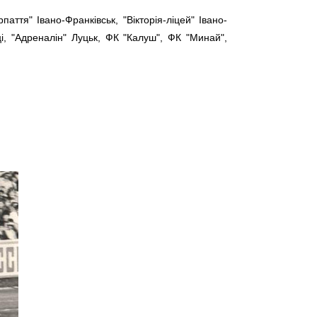
аття" Івано-Франківськ, "Вікторія-ліцей" Івано-
і, "Адреналін" Луцьк, ФК "Калуш", ФК "Минай",