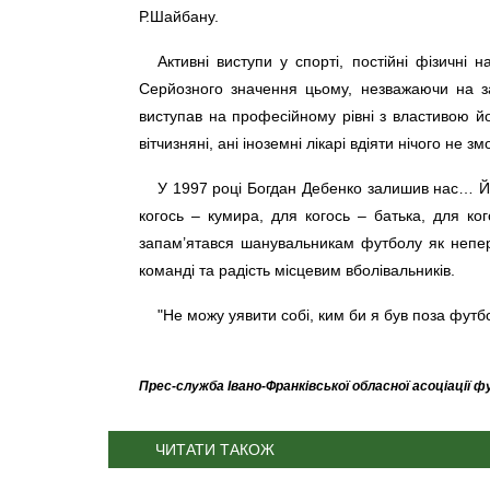
Р.Шайбану.
Активні виступи у спорті, постійні фізичн
Серйозного значення цьому, незважаючи на за
виступав на професійному рівні з властивою й
вітчизняні, ані іноземні лікарі вдіяти нічого не зм
У 1997 році Богдан Дебенко залишив нас… Йо
когось – кумира, для когось – батька, для ко
запам’ятався шанувальникам футболу як непер
команді та радість місцевим вболівальників.
"Не можу уявити собі, ким би я був поза футб
Прес-служба Івано-Франківської обласної асоціації 
ЧИТАТИ ТАКОЖ