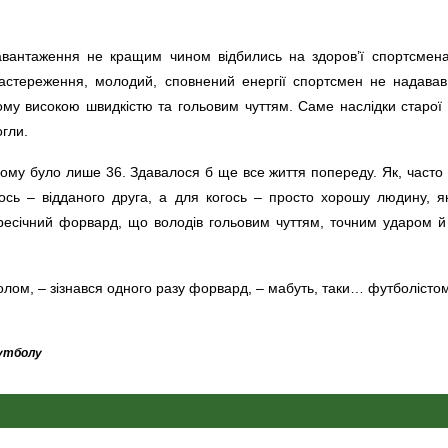
і навантаження не кращим чином відбились на здоров’ї спортсмен
стереження, молодий, сповнений енергії спортсмен не надавав.
ому високою швидкістю та гольовим чуттям. Саме наслідки старої 
огли.
му було лише 36. Здавалося б ще все життя попереду. Як, часто 
гось – відданого друга, а для когось – просто хорошу людину, 
есічний форвард, що володів гольовим чуттям, точним ударом й
олом, – зізнався одного разу форвард, – мабуть, таки… футболістом
футболу