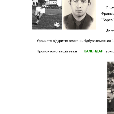
У ць
Франкі
"Барса
Вік 
Урочисте відкриття змагань відбуватиметься 19
Пропонуємо вашій увазі
КАЛЕНДАР
турні