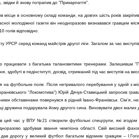
, звідки й знову потрапив до "Прикарпаття".
в місце в основному складі команди, на довгих шість років закріпи
асної молодіжної газети він неодноразово визнавався гравцем міся
 голів відповідно.
у УРСР серед команд майстрів другої ліги. Загалом за час виступів
ло працювати з багатьма талановитими тренерами. Залишивши "П
я, здобуті в педінституті, досвід, отриманий під час виступів на вис
 на футбольне поле. Після нетривалого перебування у одній з міс
франківського "Локомотива") Юрій Дячук-Ставицький запросив гравц
йними обставинами повернувся в рідний Івано-Франківськ. Сім’я, 
ці дружина подарувала йому другого сина. Виховувати двох малих д
 в цей час у ВПУ №21 створили футбольні спецгрупи, які згодом
оразово здобував звання чемпіона області. Свій високий фахов
ав дорогу у великий футбол багатьом відомим гравцям – І.Гогілю