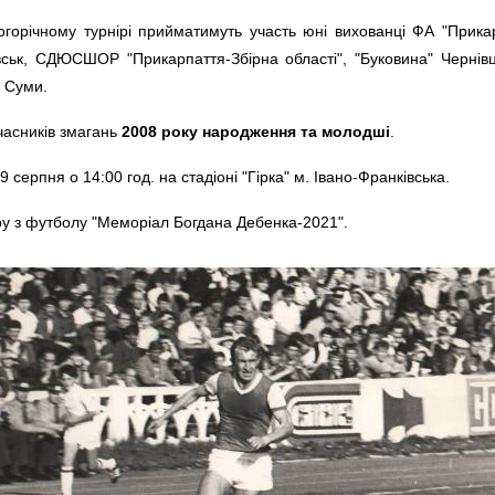
огорічному турнірі прийматимуть участь юні вихованці ФА "Прикарп
вськ, СДЮСШОР "Прикарпаття-Збірна області", "Буковина" Чернівц
" Суми.
учасників змагань
2008 року народження та молодші
.
 серпня о 14:00 год. на стадіоні "Гірка" м. Івано-Франківська.
ру з футболу "Меморіал Богдана Дебенка-2021".