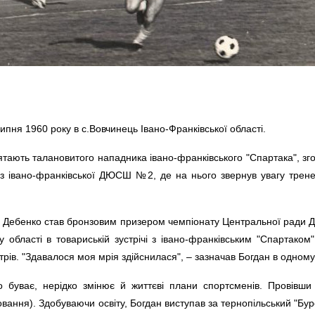
пня 1960 року в с.Вовчинець Івано-Франківської області.
тають талановитого нападника івано-франківського "Спартака", зг
з івано-франківської ДЮСШ №2, де на нього звернув увагу трен
, Дебенко став бронзовим призером чемпіонату Центральної ради ДС
 області в товариській зустрічі з івано-франківським "Спартаком
рів. "Здавалося моя мрія здійснилася", – зазначав Богдан в одному 
о буває, нерідко змінює й життєві плани спортсменів. Провівши
вання). Здобуваючи освіту, Богдан виступав за тернопільський "Бур