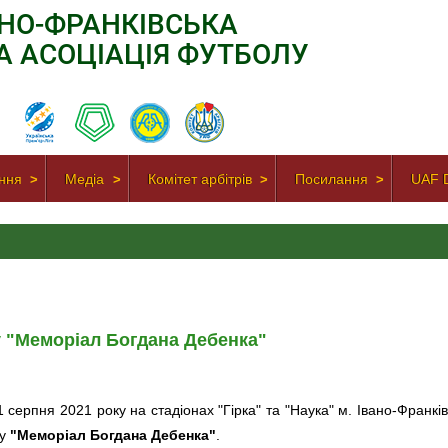
АНО-ФРАНКІВСЬКА
А АСОЦІАЦІЯ ФУТБОЛУ
ння
Медіа
Комітет арбітрів
Посилання
UAF D
у "Меморіал Богдана Дебенка"
1 серпня 2021 року на стадіонах "Гірка" та "Наука" м. Івано-Франків
лу
"Меморіал Богдана Дебенка"
.