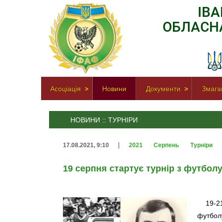
ІВ
ОБЛАСН
Асоціація
Новини
Документи
Змага
НОВИНИ :: ТУРНІРИ
|
17.08.2021, 9:10
2021
Серпень
Турніри
19 серпня стартує турнір з футбол
19-2
футбо