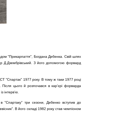
одом "Прикарпаття", Богдана Дебенка. Свій шлях
ер Д.Дзембрівський. З його допомогою форвард
Т "Спартак" 1977 року. В тому ж таки 1977 році
". Після цього й розпочався в кар’єрі форварда
із інтерв’ю.
 в "Спартаку" три сезони, Дебенко вступив до
евісник". В його складі 1982 року став чемпіоном