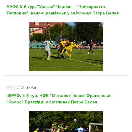
ААФУ, 5-й тур, "Ураган" Черніїв – "Прикарпаття-
Тепловик" Івано-Франківськ у світлинах Петра Белея
06.09.2021, 16:50
ІФРАФ, 2-й тур, НФК "Металіст" Івано-Франківськ –
"Колос" Братківці у світлинах Петра Белея