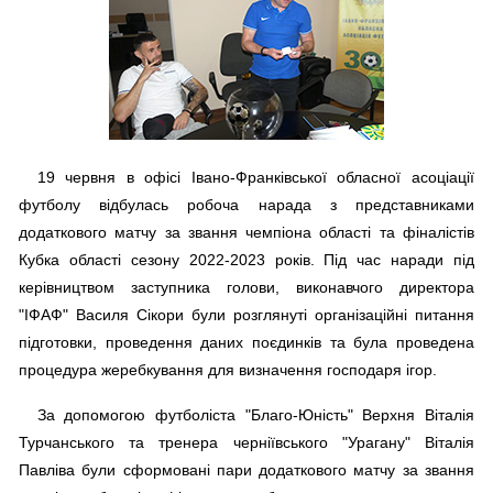
19 червня в офісі Івано-Франківської обласної асоціації
футболу відбулась робоча нарада з представниками
додаткового матчу за звання чемпіона області та фіналістів
Кубка області сезону 2022-2023 років. Під час наради під
керівництвом заступника голови, виконавчого директора
"ІФАФ" Василя Сікори були розглянуті організаційні питання
підготовки, проведення даних поєдинків та була проведена
процедура жеребкування для визначення господаря ігор.
За допомогою футболіста "Благо-Юність" Верхня Віталія
Турчанського та тренера черніївського "Урагану" Віталія
Павліва були сформовані пари додаткового матчу за звання