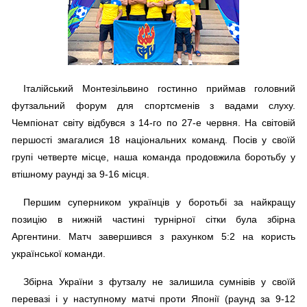
Італійський Монтезільвино гостинно приймав головний
футзальний форум для спортсменів з вадами слуху.
Чемпіонат світу відбувся з 14-го по 27-е червня. На світовій
першості змагалися 18 національних команд. Посів у своїй
групі четверте місце, наша команда продовжила боротьбу у
втішному раунді за 9-16 місця.
Першим суперником українців у боротьбі за найкращу
позицію в нижній частині турнірної сітки була збірна
Аргентини. Матч завершився з рахунком 5:2 на користь
української команди.
Збірна України з футзалу не залишила сумнівів у своїй
перевазі і у наступному матчі проти Японії (раунд за 9-12