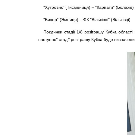
"Хутровик" (Тисмениця) – "Карпати" (Болехів)
"Вихор" (Ямниця) – ФК "Вільхівці" (Вільхівці)
Поєдинки стадії 1/8 розіграшу Кубка області
наступної стадії розіграшу Кубка буде визначени