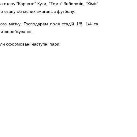
етапу "Карпати" Кути, "Темп" Заболотів, "Хімік"
го етапу обласних змагань з футболу.
дного матчу. Господарем поля стадій 1/8, 1/4 та
ри жеребкуванні.
ли сформовані наступні пари: