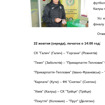
футболь
Калуш т
Усі 
фіналу 
Отже
22 жовтня (середа), початок о 14:00 год:
СК "Галич" (Галич) – "Горгани" (Рожнятів)
"Темп" (Заболотів) – "Прикарпаття-Тепловик" 
"Прикарпаття-Тепловик" (Івано-Франківськ) –
"Карпати" (Кути) – ФК "Снятин" (Снятин)
"Хімік" (Калуш) – СК "Трійця" (Трійця)
"Покуття" (Коломия) – "Прут" (Делятин)