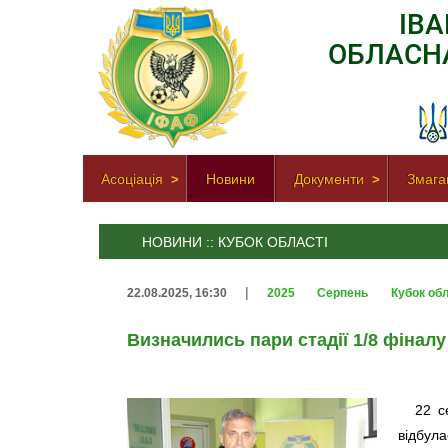
ІВ
ОБЛАСН
Асоціація
Новини
Документи
Змага
НОВИНИ :: КУБОК ОБЛАСТІ
|
22.08.2025, 16:30
2025
Серпень
Кубок обл
Визначились пари стадії 1/8 фіналу
22 с
відбул