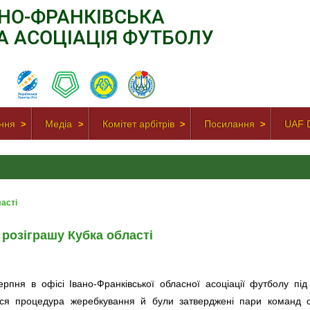
АНО-ФРАНКІВСЬКА
А АСОЦІАЦІЯ ФУТБОЛУ
ння
Медіа
Комітет арбітрів
Посилання
UAF D
асті
 розіграшу Кубка області
ерпня в офісі Івано-Франківської обласної асоціації футболу пі
ася процедура жеребкування й були затверджені пари команд ст