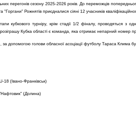
них перегонів сезону 2025-2026 років. До переможців попереднього 
а "Горгани" Рожнятів приєдналися сіяні 12 учасників кваліфікаційно
етапи кубкового турніру, крім стадії 1/2 фіналу, проводяться з о
розіграшу Кубка області є команда, яка отримає непарний номер п
, за допомогою голови обласної асоціації футболу Тараса Клима бу
U-18 (Івано-Франківськ)
 "Нафтовик" (Долина)