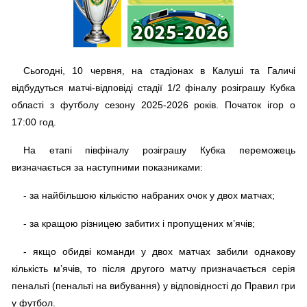
Сьогодні, 10 червня, на стадіонах в Калуші та Галичі
відбудуться матчі-відповіді стадії 1/2 фіналу розіграшу Кубка
області з футболу сезону 2025-2026 років. Початок ігор о
17:00 год.
На етапі півфіналу розіграшу Кубка переможець
визначається за наступними показниками:
- за найбільшою кількістю набраних очок у двох матчах;
- за кращою різницею забитих і пропущених м’ячів;
- якщо обидві команди у двох матчах забили однакову
кількість м’ячів, то після другого матчу призначається серія
пенальті (пенальті на вибування) у відповідності до Правил гри
у футбол.