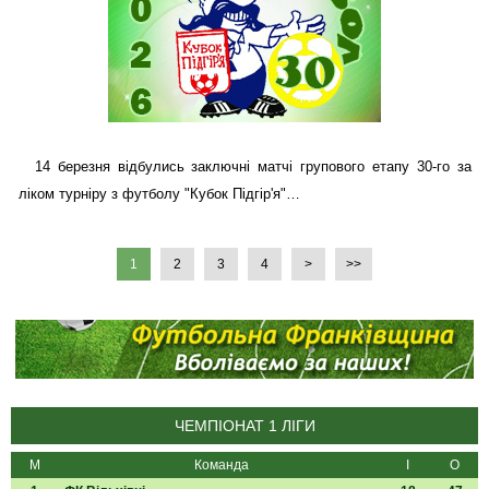
14 березня відбулись заключні матчі групового етапу 30-го за
ліком турніру з футболу "Кубок Підгір'я"…
1
2
3
4
>
>>
ЧЕМПІОНАТ 1 ЛІГИ
М
Команда
І
О