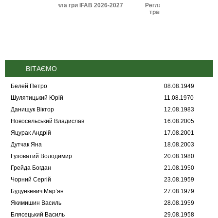
и IFAB 2026-2027
Регламент УАФ зі статусу і
Дисциплінарні 
трансферу футболістів
(2025
(2026)
ВІТАЄМО
Белей Петро
08.08.1949
Шулятицький Юрій
11.08.1970
Данищук Віктор
12.08.1983
Новосельський Владислав
16.08.2005
Яцурак Андрій
17.08.2001
Дутчак Яна
18.08.2003
Гузоватий Володимир
20.08.1980
Грейда Богдан
21.08.1950
Чорний Сергій
23.08.1959
Будункевич Мар’ян
27.08.1979
Якимишин Василь
28.08.1959
Блясецький Василь
29.08.1958