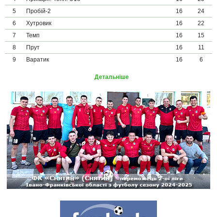
5
Пробій-2
16
24
6
Хутровик
16
22
7
Темп
16
15
8
Прут
16
11
9
Варатик
16
6
Детальніше