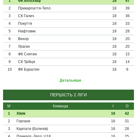
1
ФК Вільхівці
18
47
2
Прикарпаття-Тепл.
18
39
3
СК Галич
18
36
4
Покуття
18
33
5
Нафтовик
18
28
6
Вихор
18
20
7
Ураган
18
20
8
ФК Снятин
18
15
9
СК Трійця
18
14
10
ФК Бурштин
18
6
Детальніше
ПЕРШІСТЬ 2 ЛІГИ
М
Команда
І
О
1
Хімік
16
42
2
Горгани
16
31
3
Карпати (Болехів)
16
28
4
Прикарп.-Тепл. U18
16
25