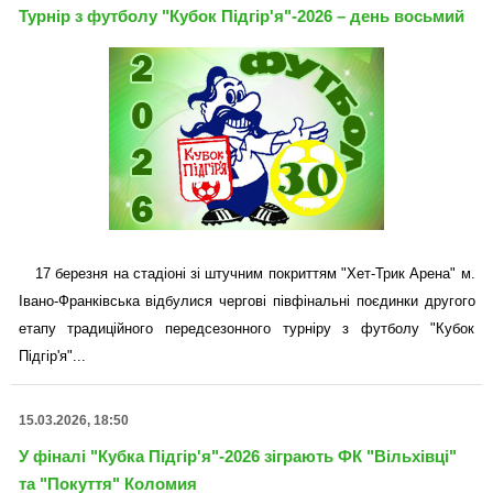
Турнір з футболу "Кубок Підгір'я"-2026 – день восьмий
17 березня на стадіоні зі штучним покриттям "Хет-Трик Арена" м.
Івано-Франківська відбулися чергові півфінальні поєдинки другого
етапу традиційного передсезонного турніру з футболу "Кубок
Підгір'я"...
15.03.2026, 18:50
У фіналі "Кубка Підгір'я"-2026 зіграють ФК "Вільхівці"
та "Покуття" Коломия