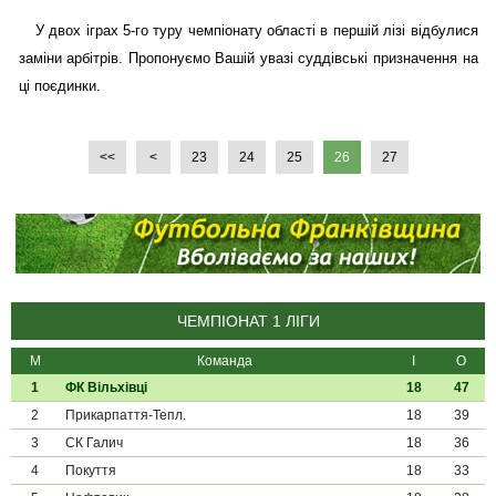
У двох іграх 5-го туру чемпіонату області в першій лізі відбулися
заміни арбітрів. Пропонуємо Вашій увазі суддівські призначення на
ці поєдинки.
<<
<
23
24
25
26
27
ЧЕМПІОНАТ 1 ЛІГИ
М
Команда
І
О
1
ФК Вільхівці
18
47
2
Прикарпаття-Тепл.
18
39
3
СК Галич
18
36
4
Покуття
18
33