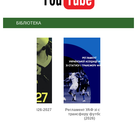
БІБЛІОТЕКА
и IFAB 2026-2027
Регламент УАФ зі статусу і
Дисциплінарні 
трансферу футболістів
(2025
(2026)