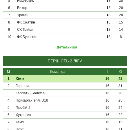
5
Нафтовик
18
28
6
Вихор
18
20
7
Ураган
18
20
8
ФК Снятин
18
15
9
СК Трійця
18
14
10
ФК Бурштин
18
6
Детальніше
ПЕРШІСТЬ 2 ЛІГИ
М
Команда
І
О
1
Хімік
16
42
2
Горгани
16
31
3
Карпати (Болехів)
16
28
4
Прикарп.-Тепл. U18
16
25
5
Пробій-2
16
24
6
Хутровик
16
22
7
Темп
16
15
8
Прут
16
11