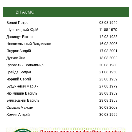
ВІТАЄМО
Белей Петро
08.08.1949
Шулятицький Юрій
11.08.1970
Данищук Віктор
12.08.1983
Новосельський Владислав
16.08.2005
Яцурак Андрій
17.08.2001
Дутчак Яна
18.08.2003
Гузоватий Володимир
20.08.1980
Грейда Богдан
21.08.1950
Чорний Сергій
23.08.1959
Будункевич Мар’ян
27.08.1979
Якимишин Василь
28.08.1959
Блясецький Василь
29.08.1958
Смушак Максим
30.08.2003
Хомин Андрій
30.08.1999