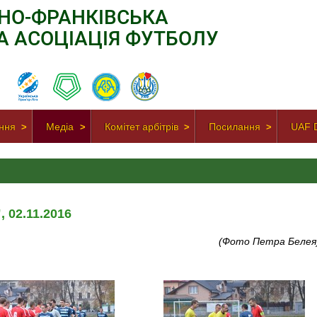
АНО-ФРАНКІВСЬКА
А АСОЦІАЦІЯ ФУТБОЛУ
ння
Медіа
Комітет арбітрів
Посилання
UAF D
, 02.11.2016
(Фото Петра Белея