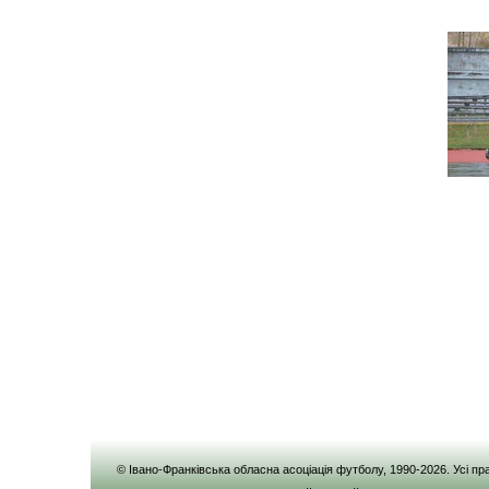
© Івано-Франківська обласна асоціація футболу, 1990-
2026
. Усі п