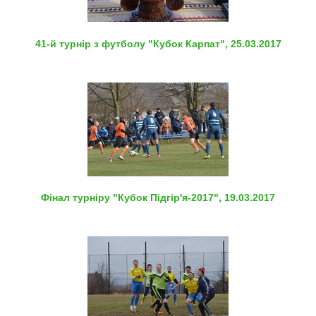
41-й турнір з футболу "Кубок Карпат", 25.03.2017
Фінал турніру "Кубок Підгір'я-2017", 19.03.2017