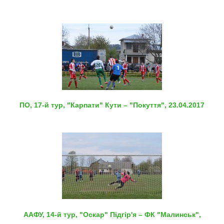
ПО, 17-й тур, "Карпати" Кути – "Покуття", 23.04.2017
ААФУ, 14-й тур, "Оскар" Підгір'я – ФК "Малинськ",