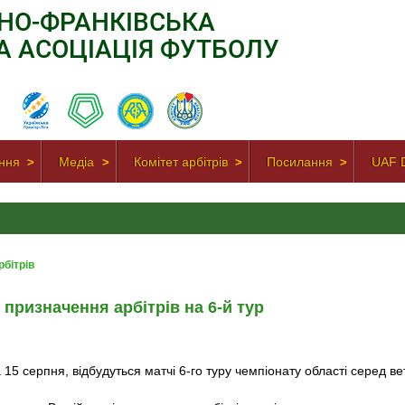
АНО-ФРАНКІВСЬКА
А АСОЦІАЦІЯ ФУТБОЛУ
ння
Медіа
Комітет арбітрів
Посилання
UAF D
рбітрів
 призначення арбітрів на 6-й тур
 15 серпня, відбудуться матчі 6-го туру чемпіонату області серед ве