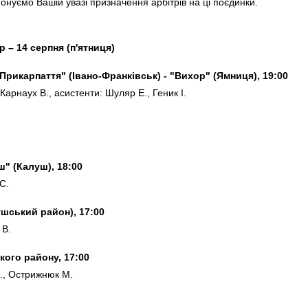
онуємо Вашій увазі призначення арбітрів на ці поєдинки.
ур – 14 серпня (п'ятниця)
Прикарпаття" (Івано-Франківськ) - "Вихор" (Ямниця), 19:00
 Карнаух В., асистенти: Шуляр Е., Геник І.
" (Калуш), 18:00
С.
шський район), 17:00
 В.
кого району, 17:00
П., Острижнюк М.