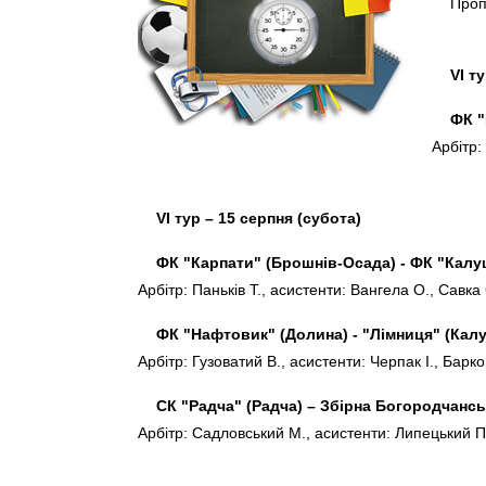
Проп
VI т
ФК "
Арбітр:
VI тур – 15 серпня (субота)
ФК "Карпати" (Брошнів-Осада) - ФК "Калуш
Арбітр: Паньків Т., асистенти: Вангела О., Савка 
ФК "Нафтовик" (Долина) - "Лімниця" (Калу
Арбітр: Гузоватий В., асистенти: Черпак І., Барко
СК "Радча" (Радча) – Збірна Богородчансь
Арбітр: Садловський М., асистенти: Липецький 