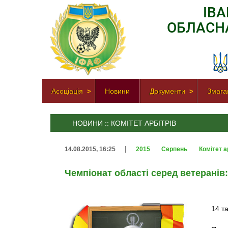
ІВ
ОБЛАСН
Асоціація
Новини
Документи
Змага
НОВИНИ :: КОМІТЕТ АРБІТРІВ
|
14.08.2015, 16:25
2015
Серпень
Комітет а
Чемпіонат області серед ветеранів:
14 та