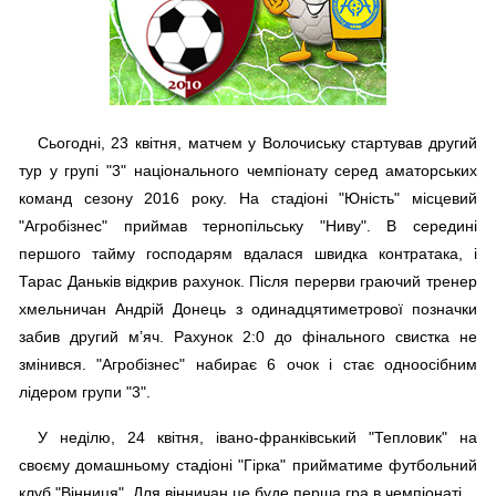
Сьогодні, 23 квітня, матчем у Волочиську стартував другий
тур у групі "3" національного чемпіонату серед аматорських
команд сезону 2016 року. На стадіоні "Юність" місцевий
"Агробізнес" приймав тернопільську "Ниву". В середині
першого тайму господарям вдалася швидка контратака, і
Тарас Даньків відкрив рахунок. Після перерви граючий тренер
хмельничан Андрій Донець з одинадцятиметрової позначки
забив другий м’яч. Рахунок 2:0 до фінального свистка не
змінився. "Агробізнес" набирає 6 очок і стає одноосібним
лідером групи "3".
У неділю, 24 квітня, івано-франківський "Тепловик" на
своєму домашньому стадіоні "Гірка" прийматиме футбольний
клуб "Вінниця". Для вінничан це буде перша гра в чемпіонаті.