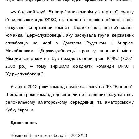
Футбольний клуб "Вінниця" має семирічну історію. Спочатку
з'явилась команда КФКС, яка грала на першість області, і нею
опікувався спортивний комітет. Паралельно з нею з'явилася
команда "Держслужбовець", яку заснувала група державних
службовців на чолі з Дмитром Руденком і Андрієм
Михайленком. "Держслужбовець" грав у першості міста.
Міський спорткомітет був незадоволений грою КФКС (2007-
2008 рр.) – тому вирішили об’єднати команди КФКС і
"Держслужбовець".
У липні 2012 року команда змінила назву на ФК "Вінниця".
В останні роки команда досягає чи не найвищих результатів у
регіональному аматорському середовищі та аматорському
Кубку України.
Досягнення:
Чемпіон Вінницької області – 2012/13