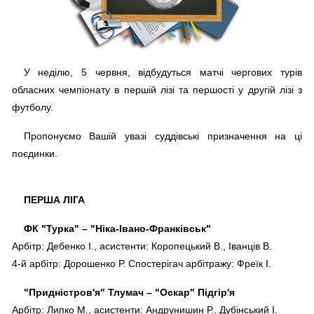
У неділю, 5 червня, відбудуться матчі чергових турів
обласних чемпіонату в першій лізі та першості у другій лізі з
футболу.
Пропонуємо Вашій увазі суддівські призначення на ці
поєдинки.
ПЕРША ЛІГА
ФК "Турка" – "Ніка-Івано-Франківськ"
Арбітр: Дебенко І., асистенти: Коропецький В., Іванців В.
4-й арбітр: Дорошенко Р. Спостерігач арбітражу: Фреїк І.
"Придністров'я" Тлумач – "Оскар" Підгір'я
Арбітр: Липко М., асистенти: Андрунишин Р., Дубінський І.