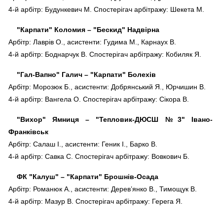
4-й арбітр: Будункевич М. Спостерігач арбітражу: Шекета М.
"Карпати" Коломия – "Бескид" Надвірна
Арбітр: Лаврів О., асистенти: Гудима М., Карнаух В.
4-й арбітр: Боднарчук В. Спостерігач арбітражу: Кобиляк Я.
"Гал-Вапно" Галич – "Карпати" Болехів
Арбітр: Морозюк Б., асистенти: Добрянський Я., Юрчишин В.
4-й арбітр: Вангела О. Спостерігач арбітражу: Сікора В.
"Вихор" Ямниця – "Тепловик-ДЮСШ №3" Івано-
Франківськ
Арбітр: Салаш І., асистенти: Геник І., Барко В.
4-й арбітр: Савка С. Спостерігач арбітражу: Вовкович Б.
ФК "Калуш" – "Карпати" Брошнів-Осада
Арбітр: Романюк А., асистенти: Дерев’янко В., Тимощук В.
4-й арбітр: Мазур В. Спостерігач арбітражу: Герега Я.