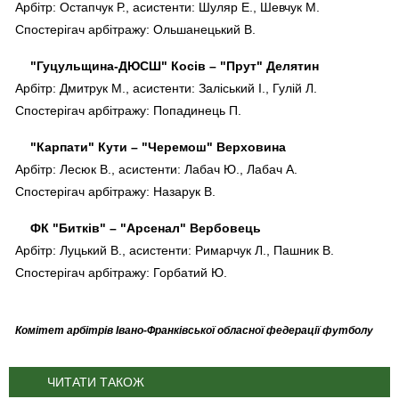
Арбітр: Остапчук Р., асистенти: Шуляр Е., Шевчук М.
Спостерігач арбітражу: Ольшанецький В.
"Гуцульщина-ДЮСШ" Косів – "Прут" Делятин
Арбітр: Дмитрук М., асистенти: Заліський І., Гулій Л.
Спостерігач арбітражу: Попадинець П.
"Карпати" Кути – "Черемош" Верховина
Арбітр: Лесюк В., асистенти: Лабач Ю., Лабач А.
Спостерігач арбітражу: Назарук В.
ФК "Битків" – "Арсенал" Вербовець
Арбітр: Луцький В., асистенти: Римарчук Л., Пашник В.
Спостерігач арбітражу: Горбатий Ю.
Комітет арбітрів Івано-Франківської обласної федерації футболу
ЧИТАТИ ТАКОЖ