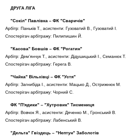
ДРУГА ЛІГА
"Сокіл" Павлівка – ФК "Сваричів"
Арбітр: Паньків Т., асистенти: Гузоватий В., Гузоватий І.
Спостерігач арбітражу: Пилипишин Й.
"Касова" Бовшів – ФК "Рогатин"
Арбітр: Дем’янчук Т., асистенти: Дідушицький І., Семанюк Т.
Спостерігач арбітражу: Герега В.
"Чайка" Вільхівці – ФК "Устя"
Арбітр: Загнибіда І., асистенти: Мацько Д., Острижнюк М.
Спостерігач арбітражу: Чорний С.
ФК "П'ядики" – "Хутровик" Тисмениця
Арбітр: Вовчок Я., асистенти: Дяченко М., Гронський В.
Спостерігач арбітражу: Лабенський В.
"Дельта" Гвіздець – "Нептун" Заболотів