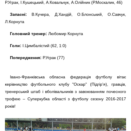
Р.Уграк, І.Кушецький, А.Ковальчук, А.Олійник (Р.Москалик, 46)
Запасні:
В.Кучера, Д.Хандій, О.Блонський, О.Савчук,
Л.Корнута
Головний тренер:
Любомир Корнута
Голи:
І.Цимбалістий (62, 1:0)
Попередження:
Р.Уграк (77)
Івано-Франківська обласна федерація футболу вітає
керівництво футбольного клубу "Оскар" (Підгір'я), гравців,
тренерський штаб і вболівальників з завоюванням почесного
трофею – Суперкубка області з футболу сезону 2016-2017
років!