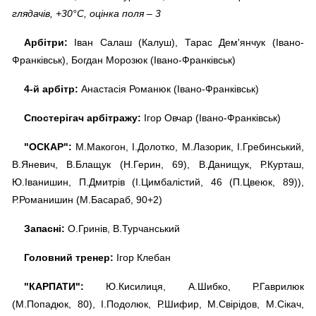
глядачів, +30°C, оцінка поля – 3
Арбітри:
Іван Салаш (Калуш), Тарас Дем'янчук (Івано-
Франківськ), Богдан Морозюк (Івано-Франківськ)
4-й арбітр:
Анастасія Романюк (Івано-Франківськ)
Спостерігач арбітражу:
Ігор Овчар (Івано-Франківськ)
"ОСКАР":
М.Макогон, І.Долотко, М.Лазорик, І.Гребинський,
В.Яневич, В.Блащук (Н.Герин, 69), В.Данищук, Р.Курташ,
Ю.Іванишин, П.Дмитрів (І.Цимбалістий, 46 (П.Цвеюк, 89)),
Р.Романишин (М.Басараб, 90+2)
Запасні:
О.Гринів, В.Турчанський
Головний тренер:
Ігор Клебан
"КАРПАТИ":
Ю.Кисилиця, А.Шибко, Р.Гаврилюк
(М.Попадюк, 80), І.Подолюк, Р.Шифир, М.Свірідов, М.Сікач,