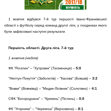
1 жовтня відбувся 7-й тур першості Івано-Франківської
області з футболу серед команд другої ліги, у поєдинках якого
були зафіксовані наступні результати.
Першість області. Друга ліга. 7-й тур
1 жовтня (неділя)
ФК "Рогатин" – "Хутровик" (Тисмениця) –
5:0
"Нептун-Покуття" (Заболотів) – "Касова" (Бовшів) –
3:2
"Вовки" (Вовчківці) – "Медик-Лісівник" (Солотвин) –
4:1
СФК "Богородчани" – "Кремінь" (Пістинь) –
0:0
ФК "Угорники" – "Черемош" (Верховина) –
8:1