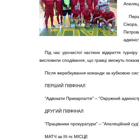
Апеляці
Перш
Сікора,
Петрова
адмініс
Під час урочистої частини відкриття турнір
висловили сподівання, що гравці зможуть показат
Після жеребкування команди за кубковою сист
ПЕРШИЙ ПІВФІНАЛ
"Адвокати Прикарпаття" – "Окружний адмініст
ДРУГИЙ ПІВФІНАЛ
"Працівники прокуратури" – "Апеляційний суд
МАТЧ за ІІІ-тє МІСЦЕ