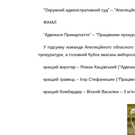
"Окружний адміністративний суд" – "Апеляцій
ФІНАЛ
"Адвокати Прикарпаття" – "Працівники прокур
У підсумку команди Апеляційного обласного с
прокуратури, а головний Кубок змагань виборол
кращий воротар – Роман Кащівський ("Адвока
кращий гравець – Ігор Стефанишин ("Працівн
кращий бомбардир – Віталій Василюк – 3 м'яч