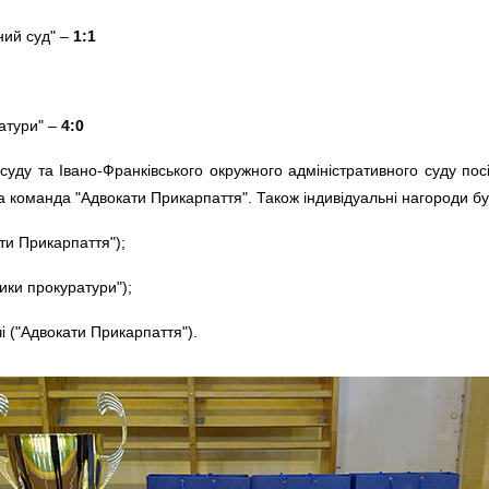
ний суд" –
1:1
атури" –
4:0
уду та Івано-Франківського окружного адміністративного суду пос
а команда "Адвокати Прикарпаття". Також індивідуальні нагороди б
ти Прикарпаття");
ики прокуратури");
і ("Адвокати Прикарпаття").