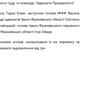
вного суду та команда "Адвокати Прикарпаття".
болу Тарас Клим, заступник голови ІФФФ Василь
ди адвокатів Івано-Франківської області Світлана
новецький, голова Івано-Франківського окружного
Франківської області Ігор Овчар.
жаннями успіхів, налаштували їх на перемогу та
тримати задоволення від гри.