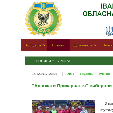
ІВ
ОБЛАСН
Асоціація
Новини
Документи
Змага
НОВИНИ :: ТУРНІРИ
|
14.12.2017, 23:20
2017
Грудень
Турніри
"Адвокати Прикарпаття" вибороли
З на
футзал