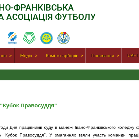
АНО-ФРАНКІВСЬКА
А АСОЦІАЦІЯ ФУТБОЛУ
ння
Медіа
Комітет арбітрів
Посилання
UAF D
 "Кубок Правосуддя"
годи Дня працівників суду в манежі Івано-Франківського коледжу ф
у "Кубок Правосуддя". У змаганнях взяли участь команди працівн