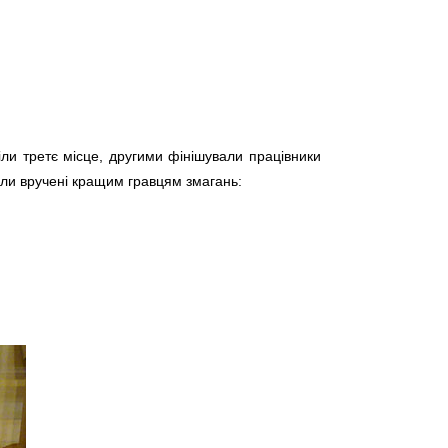
іли третє місце, другими фінішували працівники
ули вручені кращим гравцям змагань: