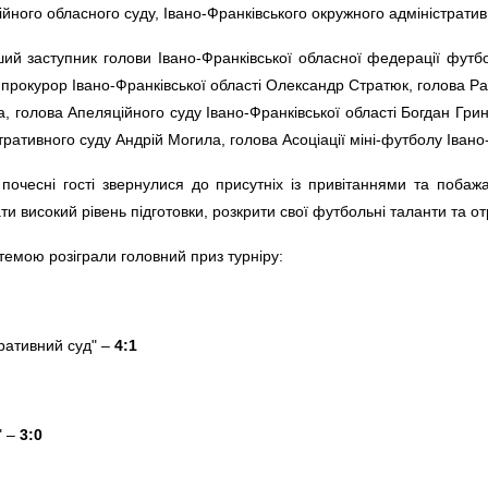
йного обласного суду, Івано-Франківського окружного адміністрати
ий заступник голови Івано-Франківської обласної федерації фут
 прокурор Івано-Франківської області Олександр Стратюк, голова Ра
, голова Апеляційного суду Івано-Франківської області Богдан Гри
тративного суду Андрій Могила, голова Асоціації міні-футболу Івано-
у почесні гості звернулися до присутніх із привітаннями та поба
и високий рівень підготовки, розкрити свої футбольні таланти та о
емою розіграли головний приз турніру:
ративний суд" –
4:1
" –
3:0