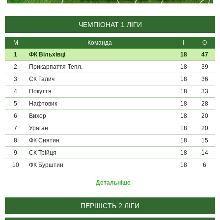
ЧЕМПІОНАТ 1 ЛІГИ
М
Команда
І
О
1
ФК Вільхівці
18
47
2
Прикарпаття-Тепл.
18
39
3
СК Галич
18
36
4
Покуття
18
33
5
Нафтовик
18
28
6
Вихор
18
20
7
Ураган
18
20
8
ФК Снятин
18
15
9
СК Трійця
18
14
10
ФК Бурштин
18
6
Детальніше
ПЕРШІСТЬ 2 ЛІГИ