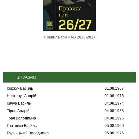
Ф :: Футбольний
Правила гри IFAB 2026-2027
Регламент УАФ з
 2022-2023
трансферу фу
(2026
ВІТАЄМО
Коржук Василь
01.08.1967
Нестерук Андрій
01.08.1978
Качур Василь
04.08.1974
Тірон Андрій
04.08.1983
Трач Володимир
04.08.1996
Гнатойко Василь
05.08.1960
Рудницький Володимир
05.08.1976