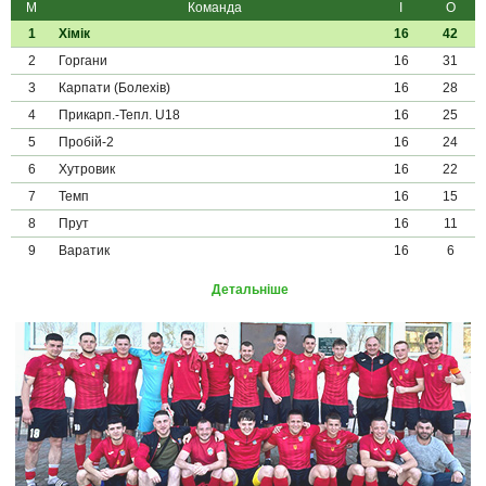
М
Команда
І
О
1
Хімік
16
42
2
Горгани
16
31
3
Карпати (Болехів)
16
28
4
Прикарп.-Тепл. U18
16
25
5
Пробій-2
16
24
6
Хутровик
16
22
7
Темп
16
15
8
Прут
16
11
9
Варатик
16
6
Детальніше