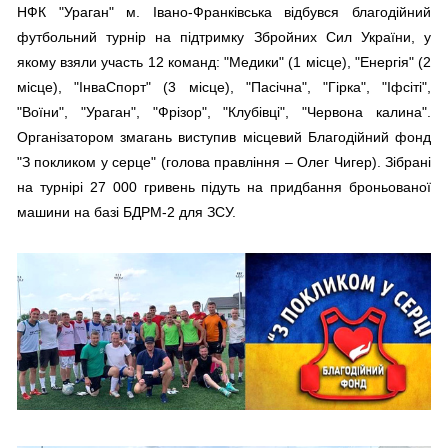
НФК "Ураган" м. Івано-Франківська відбувся благодійний
футбольний турнір на підтримку Збройних Сил України, у
якому взяли участь 12 команд: "Медики" (1 місце), "Енергія" (2
місце), "ІнваСпорт" (3 місце), "Пасічна", "Гірка", "Іфсіті",
"Воїни", "Ураган", "Фрізор", "Клубівці", "Червона калина".
Організатором змагань виступив місцевий Благодійний фонд
"З покликом у серце" (голова правління – Олег Чигер). Зібрані
на турнірі 27 000 гривень підуть на придбання броньованої
машини на базі БДРМ-2 для ЗСУ.