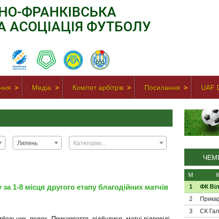
АНО-ФРАНКІВСЬКА
А АСОЦІАЦІЯ ФУТБОЛУ
ння
Медіа
Комітет арбітрів
Посилання
UAF D
Липень
Категорію...
ЧЕМП
М
у за 1-8 місця другого етапу благодійних матчів
1
ФК Віл
2
Прикар
3
СК Гал
больних полях Прикарпаття відбулися матчі-відповіді