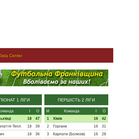
ata Center
ІОНАТ 1 ЛІГИ
ПЕРШІСТЬ 2 ЛІГИ
Команда
І
О
М
Команда
І
О
ьхівці
18
47
1
Хімік
16
42
паття-Тепл.
18
39
2
Горгани
16
31
ич
18
36
3
Карпати (Болехів)
16
28