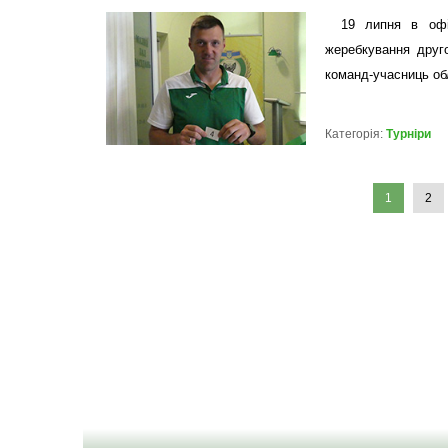
19 липня в офі
жеребкування друг
команд-учасниць о
Категорія:
Турніри
1
2