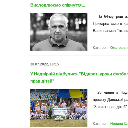
Висловлюємо співчуття...
На 64-му році ж
Прикарпатського к
Васильовича Тата
Категорія:
Оголошен
28.07.2022, 18:15
У Надвірній відбулися "Відкриті уроки футбо
прав дітей"
28 липня в Надв
проєкту Данської ра
"Захист прав дітей" 
Категорія:
Новини ІФ