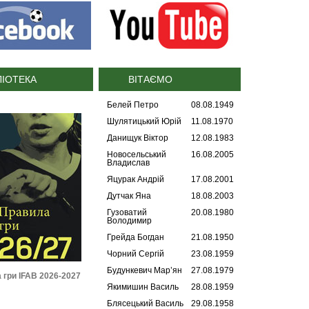
ЛІОТЕКА
ВІТАЄМО
Белей Петро
08.08.1949
Шулятицький Юрій
11.08.1970
Данищук Віктор
12.08.1983
Новосельський
16.08.2005
Владислав
Яцурак Андрій
17.08.2001
Дутчак Яна
18.08.2003
Гузоватий
20.08.1980
Володимир
Грейда Богдан
21.08.1950
Чорний Сергій
23.08.1959
Будункевич Мар’ян
27.08.1979
2026-2027
Регламент УАФ зі статусу і
Дисциплінарні правила
трансферу футболістів
(2025)
Якимишин Василь
28.08.1959
(2026)
Блясецький Василь
29.08.1958