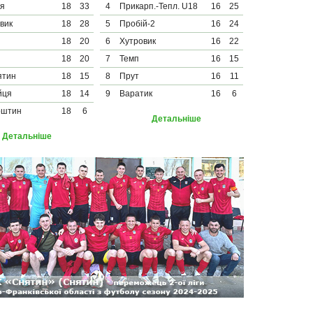
тя
18
33
4
Прикарп.-Тепл. U18
16
25
вик
18
28
5
Пробій-2
16
24
18
20
6
Хутровик
16
22
18
20
7
Темп
16
15
ятин
18
15
8
Прут
16
11
йця
18
14
9
Варатик
16
6
рштин
18
6
Детальніше
Детальніше