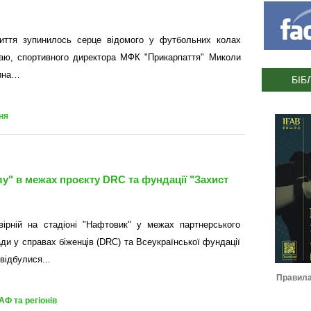
иття зупинилось серце відомого у футбольних колах
раю, спортивного директора МФК "Прикарпаття" Миколи
рина…
БІБ
ня
лу" в межах проєкту DRC та фундації "Захист
ірній на стадіоні "Нафтовик" у межах партнерського
ди у справах біженців (DRC) та Всеукраїнської фундації
відбулися...
Журнал ІФАФ :: Футбольний
Правила гри IFAB 
сезон 2022-2023
АФ та регіонів