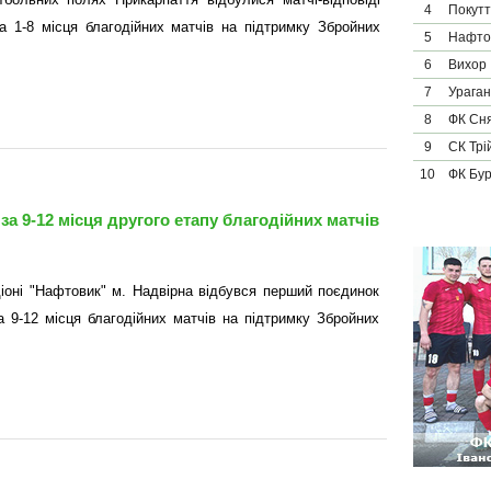
4
Покут
за 1-8 місця благодійних матчів на підтримку Збройних
5
Нафто
6
Вихор
7
Ураган
8
ФК Сн
9
СК Трі
10
ФК Бу
за 9-12 місця другого етапу благодійних матчів
іоні "Нафтовик" м. Надвірна відбувся перший поєдинок
за 9-12 місця благодійних матчів на підтримку Збройних