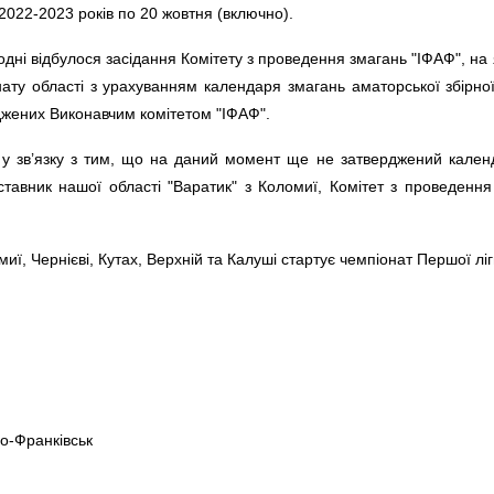
2022-2023 років по 20 жовтня (включно).
одні відбулося засідання Комітету з проведення змагань "ІФАФ", 
ату області з урахуванням календаря змагань аматорської збірної
джених Виконавчим комітетом "ІФАФ".
 у зв’язку з тим, що на даний момент ще не затверджений кален
ставник нашої області "Варатик" з Коломиї, Комітет з проведенн
иї, Чернієві, Кутах, Верхній та Калуші стартує чемпіонат Першої ліги
но-Франківськ