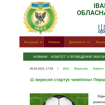
ІВ
ОБЛАСН
Асоціація
Новини
Документи
Змага
НОВИНИ :: КОМІТЕТ З ПРОВЕДЕННЯ ЗМАГА
|
06.09.2022, 17:00
2022
Вересень
Комітет
11 вересня стартує чемпіонат Першо
Згід
розпоч