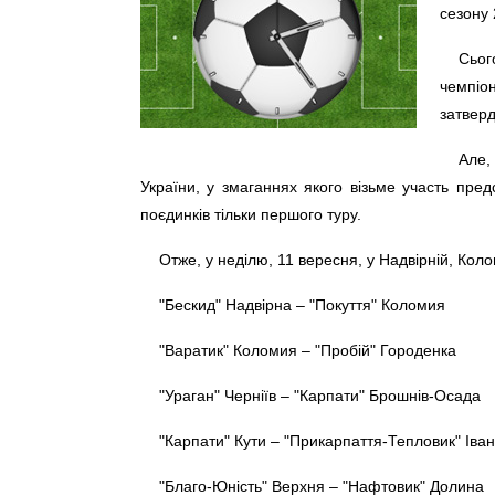
сезону 
Сьог
чемпіон
затвер
Але,
України, у змаганнях якого візьме участь пред
поєдинків тільки першого туру.
Отже, у неділю, 11 вересня, у Надвірній, Колом
"Бескид" Надвірна – "Покуття" Коломия
"Варатик" Коломия – "Пробій" Городенка
"Ураган" Черніїв – "Карпати" Брошнів-Осада
"Карпати" Кути – "Прикарпаття-Тепловик" Іва
"Благо-Юність" Верхня – "Нафтовик" Долина