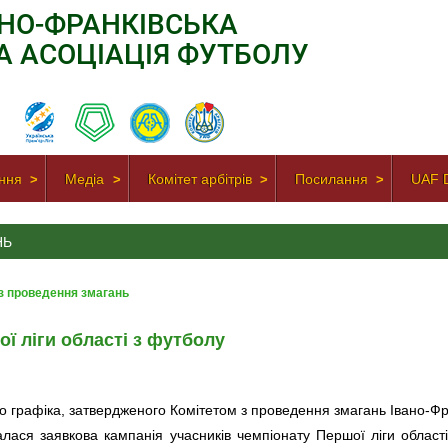
АНО-ФРАНКІВСЬКА
А АСОЦІАЦІЯ ФУТБОЛУ
ння
Медіа
Комітет арбітрів
Посилання
UAF D
НЬ
 з проведення змагань
ї ліги області з футболу
но графіка, затвердженого Комітетом з проведення змагань Івано-Фра
алася заявкова кампанія учасників чемпіонату Першої ліги област