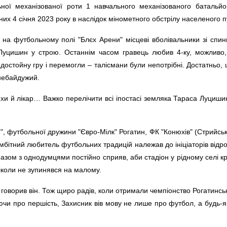
ьної механізованої роти 1 навчального механізованого батальйон
их 4 січня 2023 року в наслідок мінометного обстрілу населеного пу
 на футбольному полі "Блєх Арени" місцеві вболівальники зі спин
Луцишин у строю. Останнім часом гравець любив 4-ку, можливо,
 достойну гру і перемогли – талісмани були непотрібні. Достатньо
небайдужий.
трохи й лікар… Важко перелічити всі іпостасі земляка Тараса Луциш
", футбольної дружини "Євро-Мілк" Рогатин, ФК "Конюхів" (Стрийськи
мбітний любитель футбольних традицій належав до ініціаторів відрод
азом з однодумцями постійно сприяв, аби стадіон у рідному селі к
іколи не зупинявся на малому.
 говорив він. Тож щиро радів, коли отримали чемпіонство Рогатинсь
ючи про першість, Захисник вів мову не лише про футбол, а будь-як