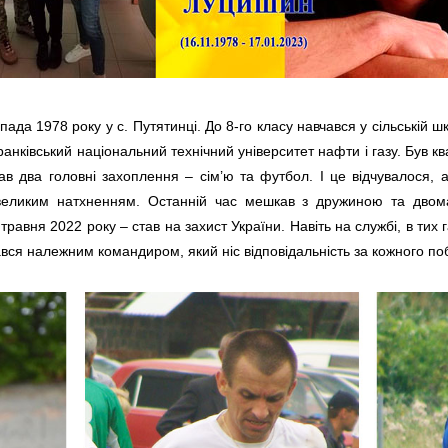
а 1978 року у с. Путятинці. До 8-го класу навчався у сільській шко
-Франківський національний технічний університет нафти і газу. Був
мав два головні захоплення – сім’ю та футбол. І це відчувалося,
 великим натхненням. Останній час мешкав з дружиною та двом
травня 2022 року – став на захист України. Навіть на службі, в тих
ся належним командиром, який ніс відповідальність за кожного по