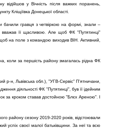
у відійшов у Вічність після важких поранень,
нкту Кліщіївка Донецької області.
и бачили гравця з четвіркою на формі, знали –
 вважав її щасливою. Але щоб ФК "Путятинці"
, щоб на поле з командою виходив ВІН. Активний,
ина, коли за першість району змагалась рідна ФК
й р-н, Львівська обл.), "УГВ-Сервіс" П’ятничани,
ження діяльності ФК "Путятинці", був її ідейним
рок за кроком ставав достойною "Блєх Ареною". І
кого району сезону 2019-2020 років, відстоювали
ий успіх своєї малої батьківщини. За неї та всю