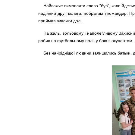
Найважче вимовляти слово "був", коли йдетьс
надійний друг, колега, побратим і командир. П
приймав виклики долі.
На жаль, вольовому і наполегливому Захисник
робив на футбольному полі, у бою з окупантом.
Без найріднішої людини залишились батьки, др