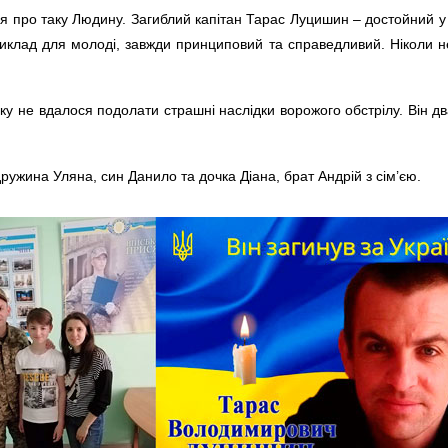
я про таку Людину. Загиблий капітан Тарас Луцишин – достойний у 
риклад для молоді, завжди принциповий та справедливий. Ніколи н
у не вдалося подолати страшні наслідки ворожого обстрілу. Він два
ужина Уляна, син Данило та дочка Діана, брат Андрій з сім’єю.