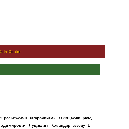
ata Center
 з російськими загарбниками, захищаючи рідну
лодимирович Луцишин
. Командир взводу 1-ї