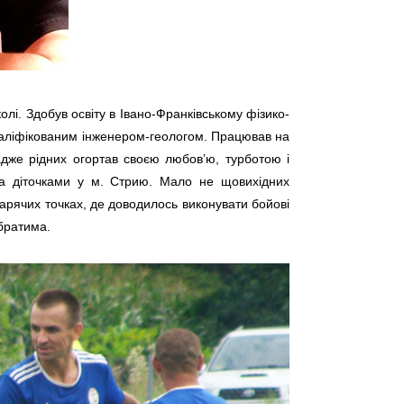
лі. Здобув освіту в Івано-Франківському фізико-
 кваліфікованим інженером-геологом. Працював на
 адже рідних огортав своєю любов’ю, турботою і
а діточками у м. Стрию. Мало не щовихідних
 гарячих точках, де доводилось виконувати бойові
братима.