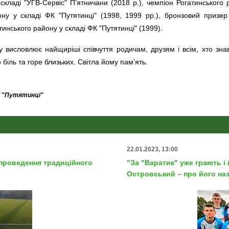
кладі "УГВ-Сервіс" П’ятничани (2018 р.), чемпіон Рогатинського р
ону у складі ФК "Путятинці" (1998, 1999 рр.), бронзовий призер
атинського району у складі ФК "Путятинці" (1999).
у висловлює найщиріші співчуття родичам, друзям і всім, хто зн
іль та горе близьких. Світла йому пам’ять.
К "Путятинці"
22.01.2023, 13:00
 проведення традиційного
"За "Варатик" уже грають і
Островський – про його на