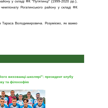
айону у складі ФК "Путятинці" (1999-2020 рр.),
 чемпіонату Рогатинського району у складі ФК
ав Тараса Володимировича. Розуміємо, як важко
 його вихованці-школярі": президент клубу
зву та філософію