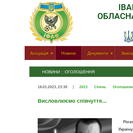
ІВ
ОБЛАСН
Асоціація
Новини
Документи
Змага
НОВИНИ :: ОГОЛОШЕННЯ
|
18.01.2023, 23:30
2023
Січень
Оголошенн
Висловлюємо співчуття...
Рога
Україн