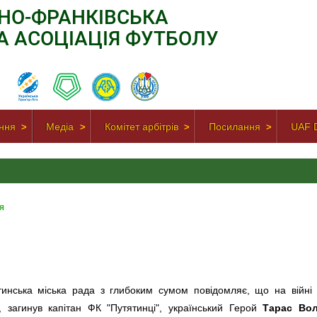
АНО-ФРАНКІВСЬКА
А АСОЦІАЦІЯ ФУТБОЛУ
ння
Медіа
Комітет арбітрів
Посилання
UAF D
я
тинська міська рада з глибоким сумом повідомляє, що на війні
у, загинув капітан ФК "Путятинці", український Герой
Тарас Во