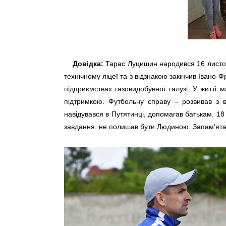
Довідка:
Тарас Луцишин народився 16 листопад
технічному ліцеї та з відзнакою закінчив Івано
підприємствах газовидобувної галузі. У житті 
підтримкою. Футбольну справу – розвивав з
навідувався в Путятинці, допомагав батькам. 18 
завдання, не полишав бути Людиною. Запам’ятав