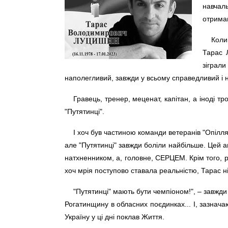
навчал
отриман
Коли
Тарас 
зіграли
наполегливий, завжди у всьому справедливий і 
Гравець, тренер, меценат, капітан, а іноді 
"Путятинці".
І хоч був частиною команди ветеранів "Опілля
але "Путятинці" завжди боліли найбільше. Цей а
натхненником, а, головне, СЕРЦЕМ. Крім того, р
хоч мрія поступово ставала реальністю, Тарас н
"Путятинці" мають бути чемпіоном!", – завжди
Рогатинщину в обласних поєдинках... І, зазнача
Україну у ці дні поклав Життя.