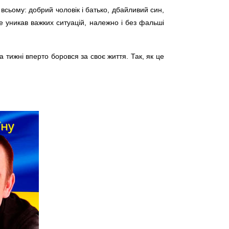
всьому: добрий чоловік і батько, дбайливий син,
е уникав важких ситуацій, належно і без фальші
 тижні вперто боровся за своє життя. Так, як це