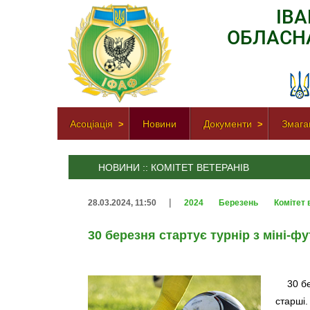
ІВ
ОБЛАСН
Асоціація
Новини
Документи
Змага
НОВИНИ :: КОМІТЕТ ВЕТЕРАНІВ
|
28.03.2024, 11:50
2024
Березень
Комітет 
30 березня стартує турнір з міні-ф
30 б
старші