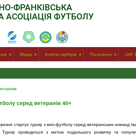
АНО-ФРАНКІВСЬКА
А АСОЦІАЦІЯ ФУТБОЛУ
ння
Медіа
Комітет арбітрів
Посилання
UAF D
ветеранів
утболу серед ветеранів 40+
ерезня стартує турнір з міні-футболу серед ветеранських команд Ів
. Турнір проводиться з метою подальшого розвитку та популяри