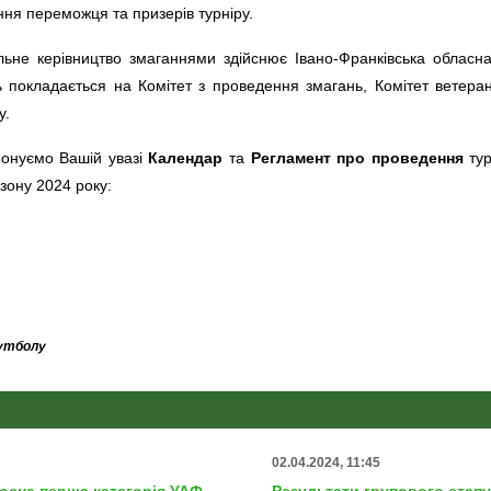
ня переможця та призерів турніру.
льне керівництво змаганнями здійснює Івано-Франківська обласн
 покладається на Комітет з проведення змагань, Комітет ветеранів
у.
онуємо Вашій увазі
Календар
та
Регламент про проведення
тур
езону 2024 року:
футболу
02.04.2024, 11:45
воєна перша категорія УАФ
Результати групового етапу