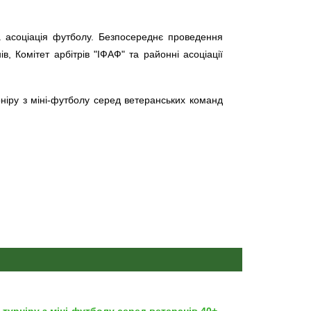
а асоціація футболу. Безпосереднє проведення
, Комітет арбітрів "ІФАФ" та районні асоціації
ніру з міні-футболу серед ветеранських команд
 турніру з міні-футболу серед ветеранів 40+