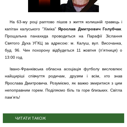
На 63-му році раптово пішов з життя колишній гравець і
капітан калуського "Хіміка"
Ярослав Дмитрович Голубчак
.
Прощальна панахида проводиться на Парафії Зіслання
Святого Духа УГКЦ за адресою: м. Калуш, вул. Височанка,
буд. 96. Чин похорону відбудеться 11 жовтня (п'ятниця) о
13:00 год.
Івано-Франківська обласна асоціація футболу висловлює
найщиріші співчуття родичам, друзям і всім, хто знав
Ярослава Дмитровича. Розуміємо, як важко змиритися з цим
непоправним горем. Поділяємо біль та горе близьких. Світла
пам’ять!
ЧИТАТИ ТАКОЖ