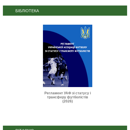
БІБЛІОТЕКА
и IFAB 2026-2027
Регламент УАФ зі статусу і
Дисциплінарні 
трансферу футболістів
(2025
(2026)