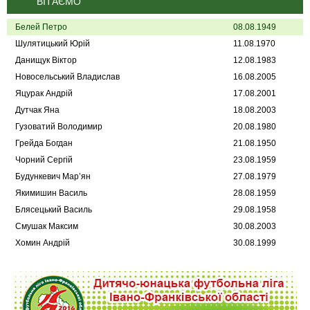
ВІТАЄМО
Белей Петро
08.08.1949
Шулятицький Юрій
11.08.1970
Данищук Віктор
12.08.1983
Новосельський Владислав
16.08.2005
Яцурак Андрій
17.08.2001
Дутчак Яна
18.08.2003
Гузоватий Володимир
20.08.1980
Грейда Богдан
21.08.1950
Чорний Сергій
23.08.1959
Будункевич Мар’ян
27.08.1979
Якимишин Василь
28.08.1959
Блясецький Василь
29.08.1958
Смушак Максим
30.08.2003
Хомин Андрій
30.08.1999