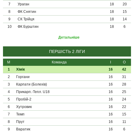
7
Ураган
18
20
8
ФК Снятин
18
15
9
СК Трійця
18
14
10
ФК Бурштин
18
6
Детальніше
ПЕРШІСТЬ 2 ЛІГИ
М
Команда
І
О
1
Хімік
16
42
2
Горгани
16
31
3
Карпати (Болехів)
16
28
4
Прикарп.-Тепл. U18
16
25
5
Пробій-2
16
24
6
Хутровик
16
22
7
Темп
16
15
8
Прут
16
11
9
Варатик
16
6