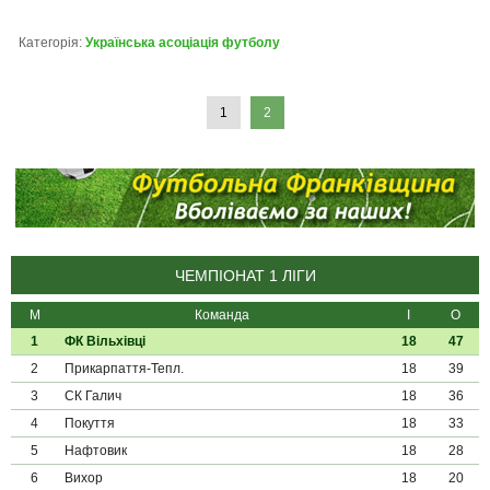
Категорія:
Українська асоціація футболу
1
2
ЧЕМПІОНАТ 1 ЛІГИ
М
Команда
І
О
1
ФК Вільхівці
18
47
2
Прикарпаття-Тепл.
18
39
3
СК Галич
18
36
4
Покуття
18
33
5
Нафтовик
18
28
6
Вихор
18
20