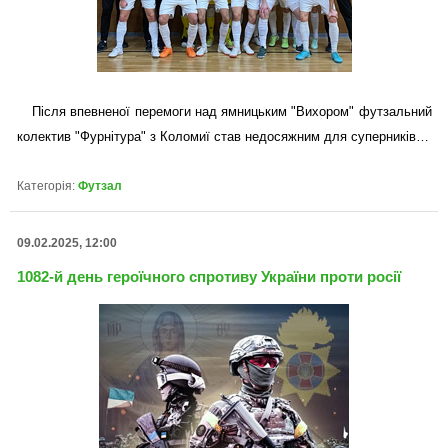
Після впевненої перемоги над ямницьким "Вихором" футзальний
колектив "Фурнітура" з Коломиї став недосяжним для суперників…
Категорія:
Футзал
09.02.2025, 12:00
1082-й день героїчного спротиву України проти росії