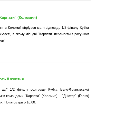
 "Карпати" (Коломия)
ня, в Коломиї відбувся матч-відповідь 1/2 фіналу Кубка
області, в якому місцеві "Карпати" перемогли з рахунком
тер"
ають 8 жовтня
стадії 1/2 фіналу розіграшу Кубка Івано-Франківської
між командами "Карпати" (Коломия) – "Дністер" (Галич)
я. Початок гри о 16:00.