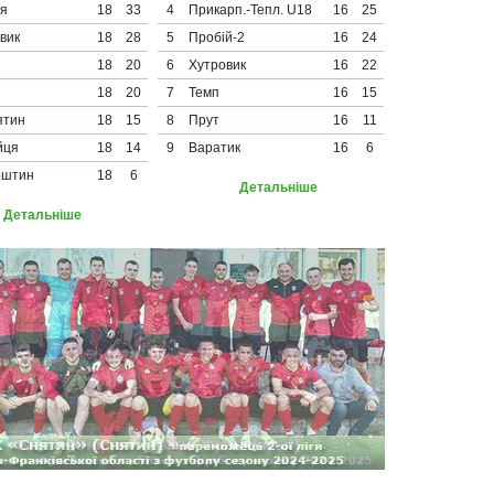
тя
18
33
4
Прикарп.-Тепл. U18
16
25
вик
18
28
5
Пробій-2
16
24
18
20
6
Хутровик
16
22
18
20
7
Темп
16
15
ятин
18
15
8
Прут
16
11
йця
18
14
9
Варатик
16
6
рштин
18
6
Детальніше
Детальніше