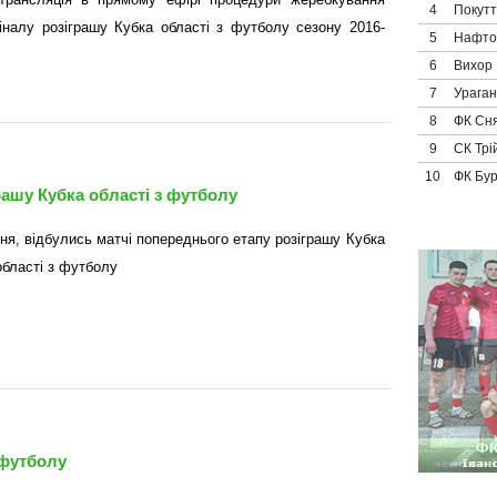
4
Покут
фіналу розіграшу Кубка області з футболу сезону 2016-
5
Нафто
6
Вихор
7
Ураган
8
ФК Сн
9
СК Трі
10
ФК Бу
рашу Кубка області з футболу
сня, відбулись матчі попереднього етапу розіграшу Кубка
області з футболу
 футболу