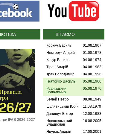
ЛІОТЕКА
ВІТАЄМО
Коржук Василь
01.08.1967
Нестерук Андрій
01.08.1978
Качур Василь
04.08.1974
Тірон Андрій
04.08.1983
Трач Володимир
04.08.1996
Гнатойко Василь
05.08.1960
Рудницький
05.08.1976
Володимир
Белей Петро
08.08.1949
Шулятицький Юрій
11.08.1970
Данищук Віктор
12.08.1983
IFAB 2026-2027
Регламент УАФ зі статусу і
Дисциплінарні пр
Новосельський
16.08.2005
трансферу футболістів
(2025)
Владислав
(2026)
Яцурак Андрій
17.08.2001