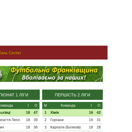
ata Center
ІОНАТ 1 ЛІГИ
ПЕРШІСТЬ 2 ЛІГИ
Команда
І
О
М
Команда
І
О
ьхівці
18
47
1
Хімік
16
42
паття-Тепл.
18
39
2
Горгани
16
31
ич
18
36
3
Карпати (Болехів)
16
28