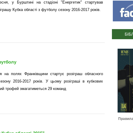
есня, у Бурштині на стадіоні "Енергетик" стартував
іграшу Кубка області з футболу сезону 2016-2017 років.
БІБ
 футболу
я на полях Франківщини стартує розіграш обласного
езону 2016-2017 років. У цьому розіграші в кубкових
ний трофей змагатиметься 29 команд
Журнал ІФАФ :: Футбольний
Правила гри 
сезон 2022-2023