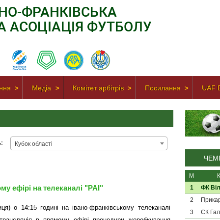
АНО-ФРАНКІВСЬКА
А АСОЦІАЦІЯ ФУТБОЛУ
ння
Медіа
Комітет арбітрів
Посилання
UAF D
:
Кубок області
ЧЕМП
М
у ефірі на телеканалі "РАІ"
1
ФК Віл
2
Прикар
иця) о 14:15 годині на івано-франківському телеканалі
3
СК Гал
 трансляція в прямому ефірі процедури жеребкування