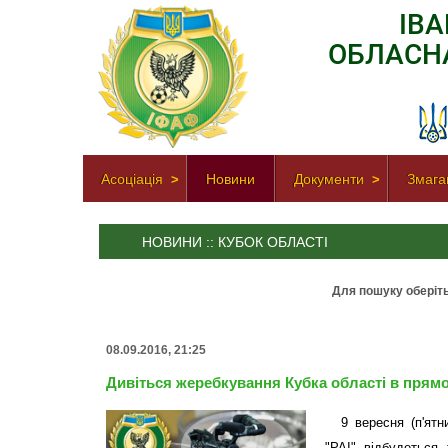
ІВ
ОБЛАСН
Асоціація
Новини
Документи
Змага
НОВИНИ :: КУБОК ОБЛАСТІ
Для пошуку оберіть
08.09.2016, 21:25
Дивіться жеребкування Кубка області в прямом
9 вересня (п'ятн
"РАІ" відбудеться