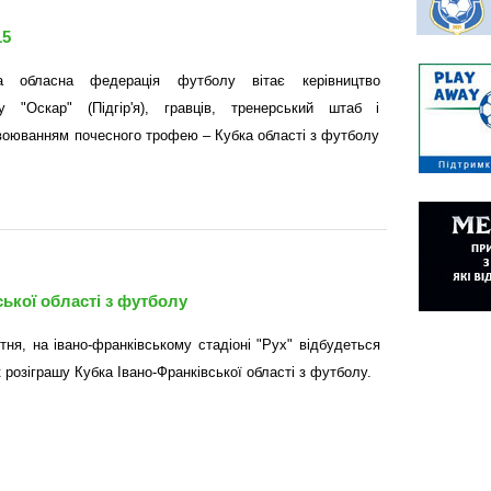
15
ька обласна федерація футболу вітає керівництво
 "Оскар" (Підгір'я), гравців, тренерський штаб і
авоюванням почесного трофею – Кубка області з футболу
ької області з футболу
тня, на івано-франківському стадіоні "Рух" відбудеться
розіграшу Кубка Івано-Франківської області з футболу.