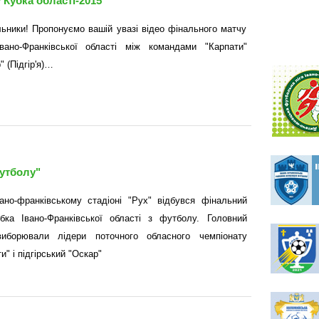
 Кубка області-2015"
ьники! Пропонуємо вашій увазі відео фінального матчу
вано-Франківської області між командами "Карпати"
" (Підгір'я)…
футболу"
ано-франківському стадіоні "Рух" відбувся фінальний
бка Івано-Франківської області з футболу. Головний
иборювали лідери поточного обласного чемпіонату
и" і підгірський "Оскар"