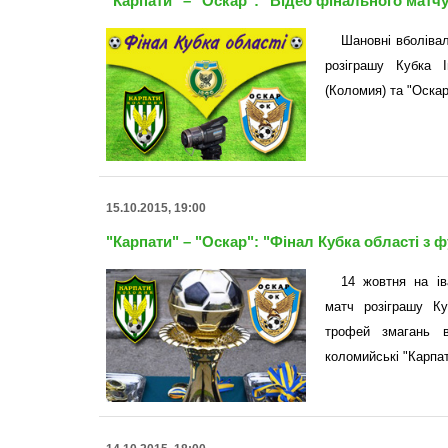
"Карпати" – "Оскар": "Відео фінального матчу
Шановні вболівал
розіграшу Кубка І
(Коломия) та "Оскар
15.10.2015, 19:00
"Карпати" – "Оскар": "Фінал Кубка області з 
14 жовтня на ів
матч розіграшу Ку
трофей змагань в
коломийські "Карпат