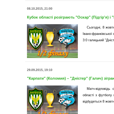
08.10.2015, 21:00
Кубок області розіграють "Оскар" (Підгір'я) і
Сьогодні, 8 жовт
Івано-франківської 
3:0 галицький "Дніс
29.09.2015, 19:10
"Карпати" (Коломия) – "Дністер" (Галич) зігр
Матч-відповідь 
області з футболу 
відбудеться 8 жовтн