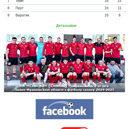
7
Темп
16
15
8
Прут
16
11
9
Варатик
16
6
Детальніше