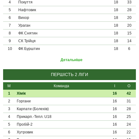
4
Покуття
18
33
5
Нафтовик
18
28
6
Вихор
18
20
7
Ураган
18
20
8
ФК Снятин
18
15
9
СК Трійця
18
14
10
ФК Бурштин
18
6
Детальніше
ПЕРШІСТЬ 2 ЛІГИ
М
Команда
І
О
1
Хімік
16
42
2
Горгани
16
31
3
Карпати (Болехів)
16
28
4
Прикарп.-Тепл. U18
16
25
5
Пробій-2
16
24
6
Хутровик
16
22