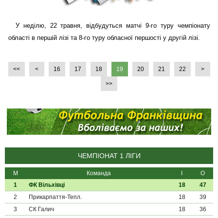
У неділю, 22 травня, відбудуться матчі 9-го туру чемпіонату
області в першій лізі та 8-го туру обласної першості у другій лізі.
<<
<
16
17
18
19
20
21
22
>
>>
ЧЕМПІОНАТ 1 ЛІГИ
М
Команда
І
О
1
ФК Вільхівці
18
47
2
Прикарпаття-Тепл.
18
39
3
СК Галич
18
36