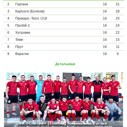
2
Горгани
16
31
3
Карпати (Болехів)
16
28
4
Прикарп.-Тепл. U18
16
25
5
Пробій-2
16
24
6
Хутровик
16
22
7
Темп
16
15
8
Прут
16
11
9
Варатик
16
6
Детальніше