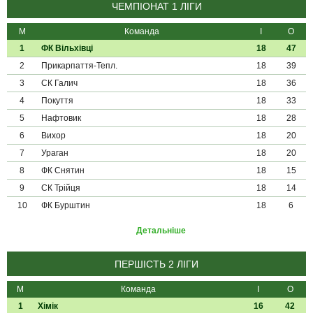
ЧЕМПІОНАТ 1 ЛІГИ
М
Команда
І
О
1
ФК Вільхівці
18
47
2
Прикарпаття-Тепл.
18
39
3
СК Галич
18
36
4
Покуття
18
33
5
Нафтовик
18
28
6
Вихор
18
20
7
Ураган
18
20
8
ФК Снятин
18
15
9
СК Трійця
18
14
10
ФК Бурштин
18
6
Детальніше
ПЕРШІСТЬ 2 ЛІГИ
М
Команда
І
О
1
Хімік
16
42