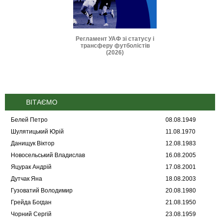
и IFAB 2026-2027
Регламент УАФ зі статусу і
Дисциплінарні 
трансферу футболістів
(2025
(2026)
ВІТАЄМО
Белей Петро
08.08.1949
Шулятицький Юрій
11.08.1970
Данищук Віктор
12.08.1983
Новосельський Владислав
16.08.2005
Яцурак Андрій
17.08.2001
Дутчак Яна
18.08.2003
Гузоватий Володимир
20.08.1980
Грейда Богдан
21.08.1950
Чорний Сергій
23.08.1959