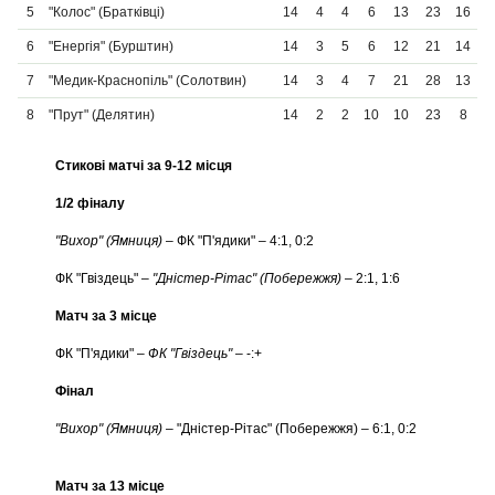
5
"Колос" (Братківці)
14
4
4
6
13
23
16
6
"Енергія" (Бурштин)
14
3
5
6
12
21
14
7
"Медик-Краснопіль" (Солотвин)
14
3
4
7
21
28
13
8
"Прут" (Делятин)
14
2
2
10
10
23
8
Стикові матчі за 9-12 місця
1/2 фіналу
"Вихор" (Ямниця)
– ФК "П'ядики" – 4:1, 0:2
ФК "Гвіздець" –
"Дністер-Рітас" (Побережжя)
– 2:1, 1:6
Матч за 3 місце
ФК "П'ядики" –
ФК "Гвіздець"
– -:+
Фінал
"Вихор" (Ямниця)
– "Дністер-Рітас" (Побережжя) – 6:1, 0:2
Матч за 13 місце