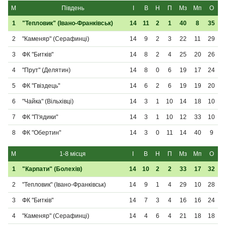
М
Південь
І
В
Н
П
Мз
Мп
О
1
"Тепловик" (Івано-Франківськ)
14
11
2
1
40
8
35
2
"Каменяр" (Серафинці)
14
9
2
3
22
11
29
3
ФК "Битків"
14
8
2
4
25
20
26
4
"Прут" (Делятин)
14
8
0
6
19
17
24
5
ФК "Гвіздець"
14
6
2
6
19
19
20
6
"Чайка" (Вільхівці)
14
3
1
10
14
18
10
7
ФК "П'ядики"
14
3
1
10
12
33
10
8
ФК "Обертин"
14
3
0
11
14
40
9
М
1-8 місця
І
В
Н
П
Мз
Мп
О
1
"Карпати" (Болехів)
14
10
2
2
33
17
32
2
"Тепловик" (Івано-Франківськ)
14
9
1
4
29
10
28
3
ФК "Битків"
14
7
3
4
16
16
24
4
"Каменяр" (Серафинці)
14
4
6
4
21
18
18