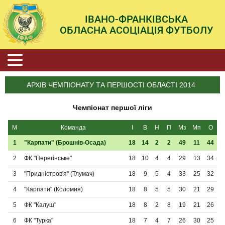
ІВАНО-ФРАНКІВСЬКА
ОБЛАСНА АСОЦІАЦІЯ ФУТБОЛУ
АРХІВ ЧЕМПІОНАТУ ТА ПЕРШОСТІ ОБЛАСТІ 2014
Чемпіонат першої ліги
М
Команда
І
В
Н
П
Мз
Мп
О
1
"Карпати" (Брошнів-Осада)
18
14
2
2
49
11
44
2
ФК "Перегінське"
18
10
4
4
29
13
34
3
"Придністров'я" (Тлумач)
18
9
5
4
33
25
32
4
"Карпати" (Коломия)
18
8
5
5
30
21
29
5
ФК "Калуш"
18
8
2
8
19
21
26
6
ФК "Турка"
18
7
4
7
26
30
25