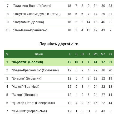
7
"Галичина-Вапно" (Галич)
18
7
2
9
34
30
23
8
"Покуття-Євромодуль" (Снятин)
18
5
6
7
14
29
21
9
"Нафтовик" (Долина)
18
2
2
14
16
46
8
10
"Ніка-Івано-Франківськ"
18
1
4
13
19
43
7
Першість другої ліги
М
Північ
І
В
Н
П
Мз
Мп
О
1
"Карпати" (Болехів)
12
10
1
1
41
12
31
2
"Медик-Краснопіль" (Солотвин)
12
6
2
4
22
16
20
3
"Енергія" (Бурштин)
12
5
4
3
19
12
19
4
"Колос" (Братківці)
12
5
3
4
24
22
18
5
"Вихор" (Ямниця)
12
4
2
6
24
27
14
6
"Дністер-Рітас" (Побережжя)
12
4
2
6
15
22
14
7
"Лімниця" (Перегінське)
12
1
0
11
9
43
3