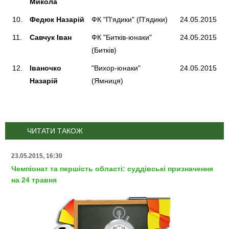
Микола
10.
Федюк Назарій
ФК "П'ядики" (П'ядики)
24.05.2015
11.
Савчук Іван
ФК "Битків-юнаки"
24.05.2015
(Битків)
12.
Іваночко
"Вихор-юнаки"
24.05.2015
Назарій
(Ямниця)
ЧИТАТИ ТАКОЖ
23.05.2015, 16:30
Чемпіонат та першість області: суддівські призначення
на 24 травня