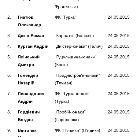
Франківськ)
2.
Гнатюк
ФК "Турка"
24.05.2015
Олександр
3.
Дяків Роман
"Карпати" (Болехів)
24.05.2015
4.
Курган Андрій
"Дністер-юнаки" (Галич)
24.05.2015
5.
Ясінський
"Гуцульщина-юнаки"
24.05.2015
Дмитро
(Косів)
6.
Голендер
"Придністров'я-юнаки"
24.05.2015
Назарій
(Тлумач)
7.
Левандович
ФК "Турка-юнаки"
24.05.2015
Андрій
(Турка)
8.
Гордієвич
"Пробій-юнаки"
24.05.2015
Богдан
(Городенка)
9.
Вінтоняк
ФК "П'ядики" (П'ядики)
24.05.2015