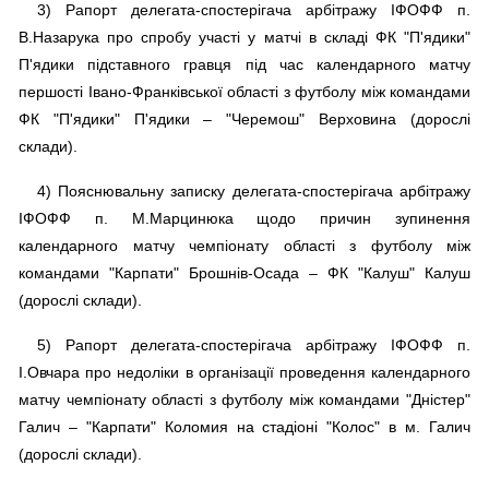
3) Рапорт делегата-спостерігача арбітражу ІФОФФ п.
В.Назарука про спробу участі у матчі в складі ФК "П'ядики"
П'ядики підставного гравця під час календарного матчу
першості Івано-Франківської області з футболу між командами
ФК "П'ядики" П'ядики – "Черемош" Верховина (дорослі
склади).
4) Пояснювальну записку делегата-спостерігача арбітражу
ІФОФФ п. М.Марцинюка щодо причин зупинення
календарного матчу чемпіонату області з футболу між
командами "Карпати" Брошнів-Осада – ФК "Калуш" Калуш
(дорослі склади).
5) Рапорт делегата-спостерігача арбітражу ІФОФФ п.
І.Овчара про недоліки в організації проведення календарного
матчу чемпіонату області з футболу між командами "Дністер"
Галич – "Карпати" Коломия на стадіоні "Колос" в м. Галич
(дорослі склади).