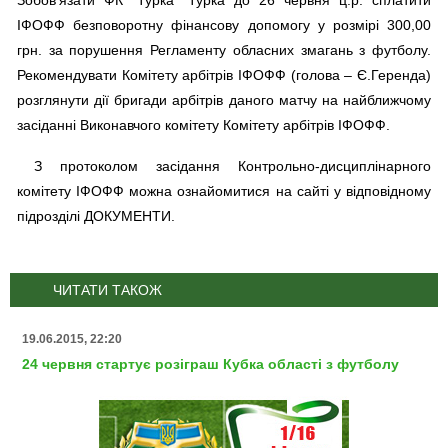
Зобов'язати ФК "Турка" Турка до 26 червня ц.р. сплатити
ІФОФФ безповоротну фінансову допомогу у розмірі 300,00
грн. за порушення Регламенту обласних змагань з футболу.
Рекомендувати Комітету арбітрів ІФОФФ (голова – Є.Геренда)
розглянути дії бригади арбітрів даного матчу на найближчому
засіданні Виконавчого комітету Комітету арбітрів ІФОФФ.
З протоколом засідання Контрольно-дисциплінарного
комітету ІФОФФ можна ознайомитися на сайті у відповідному
підрозділі ДОКУМЕНТИ.
ЧИТАТИ ТАКОЖ
19.06.2015, 22:20
24 червня стартує розіграш Кубка області з футболу