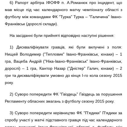
6) Рапорт арбітра ІФОФФ п. А.Романюк про інцидент, що
мав місце під час календарного матчу чемпіонату області з
футболу між командами ФК "Турка" Турка – "Галичина" Івано-
Франківськ (дорослі склади).
На засіданні були прийняті відповідно наступні рішення:
1) Дискваліфікувати гравців, які були вилучені з поля:
Нищей Володимир ("Тепловик" Івано-Франківськ, юнаки) – 1
гра, Вацеба Андрій ("Ніка-Івано-Франківськ" Івано-Франківськ,
дорослі) – 1 гра, Кантор Назар ("Дністер" Галич, юнаки) – 2
гри та дискваліфікувати умовно до кінця І-го кола сезону 2015
року.
2) Суворо попередити ФК "Гвіздець" Гвіздець за порушення
Регламенту обласних змагань з футболу сезону 2015 року.
3) Суворо попередити керівництво ФК "П'ядики" П'ядики за
спробу участі у матчі підставного гравця під час календарного