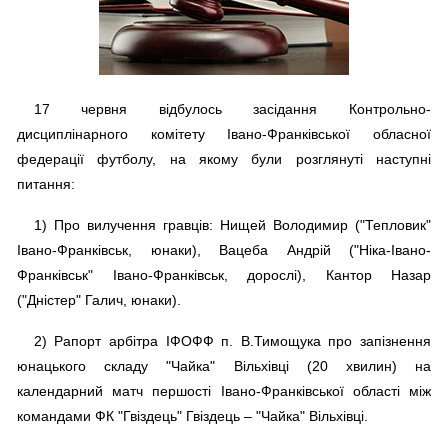
17 червня відбулось засідання Контрольно-
дисциплінарного комітету Івано-Франківської обласної
федерації футболу, на якому були розглянуті наступні
питання:
1) Про вилучення гравців: Нищей Володимир ("Тепловик"
Івано-Франківськ, юнаки), Вацеба Андрій ("Ніка-Івано-
Франківськ" Івано-Франківськ, дорослі), Кантор Назар
("Дністер" Галич, юнаки).
2) Рапорт арбітра ІФОФФ п. В.Тимощука про запізнення
юнацького складу "Чайка" Вільхівці (20 хвилин) на
календарний матч першості Івано-Франківської області між
командами ФК "Гвіздець" Гвіздець – "Чайка" Вільхівці.