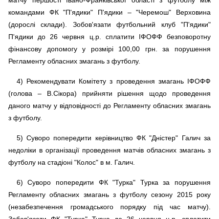
матчу першості Івано-Франківської області з футболу між
командами ФК "П'ядики" П'ядики – "Черемош" Верховина
(дорослі склади). Зобов'язати футбольний клуб "П'ядики"
П'ядики до 26 червня ц.р. сплатити ІФОФФ безповоротну
фінансову допомогу у розмірі 100,00 грн. за порушення
Регламенту обласних змагань з футболу.
4) Рекомендувати Комітету з проведення змагань ІФОФФ
(голова – В.Сікора) прийняти рішення щодо проведення
даного матчу у відповідності до Регламенту обласних змагань
з футболу.
5) Суворо попередити керівництво ФК "Дністер" Галич за
недоліки в організації проведення матчів обласних змагань з
футболу на стадіоні "Колос" в м. Галич.
6) Суворо попередити ФК "Турка" Турка за порушення
Регламенту обласних змагань з футболу сезону 2015 року
(незабезпечення громадського порядку під час матчу).