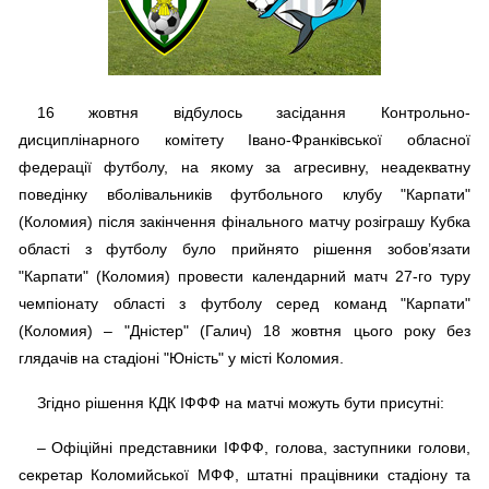
16 жовтня відбулось засідання Контрольно-
дисциплінарного комітету Івано-Франківської обласної
федерації футболу, на якому за агресивну, неадекватну
поведінку вболівальників футбольного клубу "Карпати"
(Коломия) після закінчення фінального матчу розіграшу Кубка
області з футболу було прийнято рішення зобов’язати
"Карпати" (Коломия) провести календарний матч 27-го туру
чемпіонату області з футболу серед команд "Карпати"
(Коломия) – "Дністер" (Галич) 18 жовтня цього року без
глядачів на стадіоні "Юність" у місті Коломия.
Згідно рішення КДК ІФФФ на матчі можуть бути присутні:
– Офіційні представники ІФФФ, голова, заступники голови,
секретар Коломийської МФФ, штатні працівники стадіону та