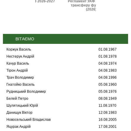
и IFAB 2026-2027
Регламент УАФ зі статусу і
Дисциплінарні 
трансферу футболістів
(2025
(2026)
ВІТАЄМО
Коржук Василь
01.08.1967
Нестерук Андрій
01.08.1978
Качур Василь
04.08.1974
Тірон Андрій
04.08.1983
Трач Володимир
04.08.1996
Гнатойко Василь
05.08.1960
Рудницький Володимир
05.08.1976
Белей Петро
08.08.1949
Шулятицький Юрій
11.08.1970
Данищук Віктор
12.08.1983
Новосельський Владислав
16.08.2005
Яцурак Андрій
17.08.2001