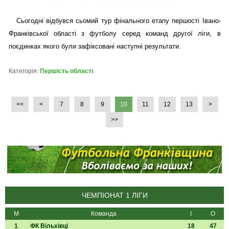
Сьогодні відбувся сьомий тур фінального етапу першості Івано-
Франківської області з футболу серед команд другої ліги, в
поєдинках якого були зафіксовані наступні результати.
Категорія:
Першість області
<<
<
7
8
9
10
11
12
13
>
>>
ЧЕМПІОНАТ 1 ЛІГИ
М
Команда
І
О
1
ФК Вільхівці
18
47