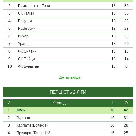
2
Прикарпаття-Тепл.
18
39
3
СК Галич
18
36
4
Покуття
18
33
5
Нафтовик
18
28
6
Вихор
18
20
7
Ураган
18
20
8
ФК Снятин
18
15
9
СК Трійця
18
14
10
ФК Бурштин
18
6
Детальніше
ПЕРШІСТЬ 2 ЛІГИ
М
Команда
І
О
1
Хімік
16
42
2
Горгани
16
31
3
Карпати (Болехів)
16
28
4
Прикарп.-Тепл. U18
16
25