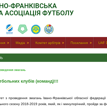
АНО-ФРАНКІВСЬКА
А АСОЦІАЦІЯ ФУТБОЛУ
ння
Медіа
Комітет арбітрів
Посилання
UAF D
НЬ
роведення змагань
больних клубів (команд)!!!
тет з проведення змагань Івано-Франківської обласної федерації
ного сезону 2018-2019 років, який, як і минулорічний, пройде за 