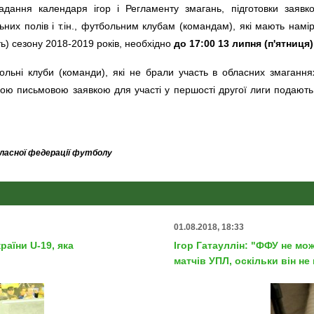
ладання календаря ігор і Регламенту змагань, підготовки заявков
них полів і т.ін., футбольним клубам (командам), які мають намір
ь) сезону 2018-2019 років, необхідно
до 17:00 13 липня (п'ятниця)
ольні клуби (команди), які не брали участь в обласних змагання
ою письмовою заявкою для участі у першості другої лиги подають
бласної федерації футболу
01.08.2018, 18:33
аїни U-19, яка
Ігор Гатауллін: "ФФУ не мо
матчів УПЛ, оскільки він н