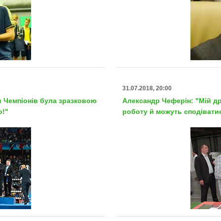
31.07.2018, 20:00
и Чемпіонів була зразковою
Александр Чеферін: "Мій д
о!"
роботу й можуть сподіватис