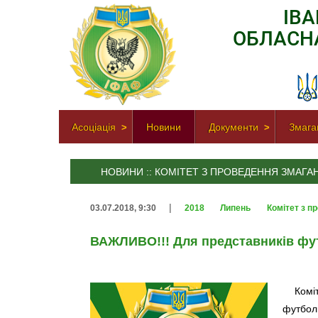
ІВ
ОБЛАСН
Асоціація
Новини
Документи
Змага
НОВИНИ :: КОМІТЕТ З ПРОВЕДЕННЯ ЗМАГА
|
03.07.2018, 9:30
2018
Липень
Комітет з п
ВАЖЛИВО!!! Для представників фут
Комі
футболь