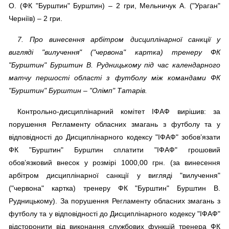
О. (ФК "Бурштин" Бурштин) – 2 гри, Мельничук А. ("Ураган"
Черніїв) – 2 гри.
7. Про винесення арбітром дисциплінарної санкції у
вигляді "вилучення" ("червона" картка) тренеру ФК
"Бурштин" Бурштин В. Рудницькому під час календарного
матчу першості області з футболу між командами ФК
"Бурштин" Бурштин – "Олімп" Татарів.
Контрольно-дисциплінарний комітет ІФАФ вирішив: за
порушення Регламенту обласних змагань з футболу та у
відповідності до Дисциплінарного кодексу "ІФАФ" зобов’язати
ФК "Бурштин" Бурштин сплатити "ІФАФ" грошовий
обов’язковий внесок у розмірі 1000,00 грн. (за винесення
арбітром дисциплінарної санкції у вигляді "вилучення"
("червона" картка) тренеру ФК "Бурштин" Бурштин В.
Рудницькому). За порушення Регламенту обласних змагань з
футболу та у відповідності до Дисциплінарного кодексу "ІФАФ"
відсторонити від виконання службових функцій тренера ФК