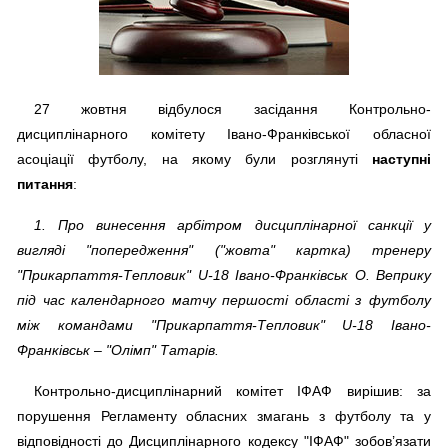
27 жовтня відбулося засідання Контрольно-
дисциплінарного комітету Івано-Франківської обласної
асоціації футболу, на якому були розглянуті
наступні
питання
:
1. Про винесення арбітром дисциплінарної санкції у
вигляді "попередження" ("жовта" картка) тренеру
"Прикарпаття-Тепловик" U-18 Івано-Франківськ О. Веприку
під час календарного матчу першості області з футболу
між командами "Прикарпаття-Тепловик" U-18 Івано-
Франківськ – "Олімп" Татарів.
Контрольно-дисциплінарний комітет ІФАФ вирішив: за
порушення Регламенту обласних змагань з футболу та у
відповідності до Дисциплінарного кодексу "ІФАФ" зобов’язати