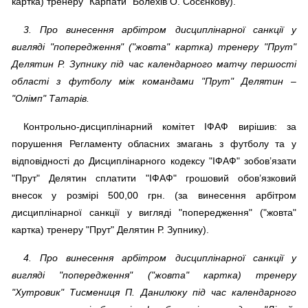
картка) тренеру "Карпати" Болехів О. Сосєнкову).
3. Про винесення арбітром дисциплінарної санкції у
вигляді "попередження" ("жовта" картка) тренеру "Прут"
Делятин Р. Зупнику під час календарного матчу першості
області з футболу між командами "Прут" Делятин –
"Олімп" Татарів.
Контрольно-дисциплінарний комітет ІФАФ вирішив: за
порушення Регламенту обласних змагань з футболу та у
відповідності до Дисциплінарного кодексу "ІФАФ" зобов’язати
"Прут" Делятин сплатити "ІФАФ" грошовий обов’язковий
внесок у розмірі 500,00 грн. (за винесення арбітром
дисциплінарної санкції у вигляді "попередження" ("жовта"
картка) тренеру "Прут" Делятин Р. Зупнику).
4. Про винесення арбітром дисциплінарної санкції у
вигляді "попередження" ("жовта" картка) тренеру
"Хутровик" Тисмениця П. Данилюку під час календарного