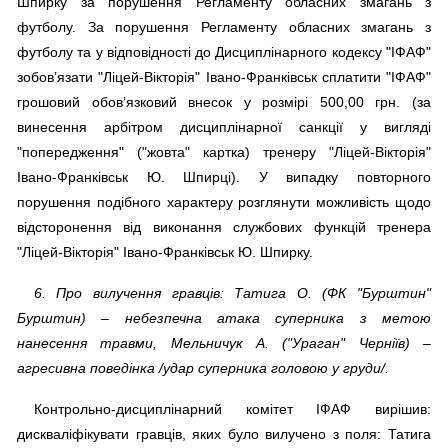
Шпирку за порушення Регламенту обласних змагань з
футболу. За порушення Регламенту обласних змагань з
футболу та у відповідності до Дисциплінарного кодексу "ІФАФ"
зобов’язати "Ліцей-Вікторія" Івано-Франківськ сплатити "ІФАФ"
грошовий обов’язковий внесок у розмірі 500,00 грн. (за
винесення арбітром дисциплінарної санкції у вигляді
"попередження" ("жовта" картка) тренеру "Ліцей-Вікторія"
Івано-Франківськ Ю. Шпирці). У випадку повторного
порушення подібного характеру розглянути можливість щодо
відсторонення від виконання службових функцій тренера
"Ліцей-Вікторія" Івано-Франківськ Ю. Шпирку.
6. Про вилучення гравців: Татига О. (ФК "Бурштин"
Бурштин) – небезпечна атака суперника з метою
нанесення травми, Мельничук А. ("Ураган" Черніїв) –
агресивна поведінка /удар суперника головою у груди/.
Контрольно-дисциплінарний комітет ІФАФ вирішив:
дискваліфікувати гравців, яких було вилучено з поля: Татига