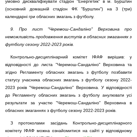
умовно дискваліфікувати стадіон "Енергетик" в м. Бурштин
(основний домашній стадіон ФК "Бурштин") на 3 (три)
календарні гри обласних змагань з футболу.
9. Про лист "Черемош-Сандаліно" Верховина про
неможливість продовження виступів в обласних змаганнях з
футболу сезону 2022-2023 років.
Контрольно-дисциплінарний комітет ІФАФ вирішив: у
відповідності до листа "Черемош-Сандаліно" Верховина та
згідно Регламенту обласних змагань з футболу позбавити
статусу учасника обласних змагань з футболу сезону 2022-
2023 років "Черемош-Сандаліно" Верховина. У відповідності
до Регламенту обласних змагань з футболу анулювати усі
результати за участю "Черемош-Сандаліно" Верховина в
обласних змаганнях з футболу сезону 2022-2023 років.
З протоколами засідань Контрольно-дисциплінарного
комітету ІФАФ можна ознайомитися на сайті у відповідному