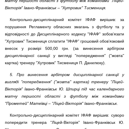
матчу першості області з футболу між командами "Ліцей-
Вікторія" Івано-Франківськ – "Хутровик" Тисмениця.
Контрольно-дисциплінарний комітет ІФАФ вирішив: за
порушення Регламенту обласних змагань з футболу та у
відповідності до Дисциплінарного кодексу "ІФАФ" зобов’язати
"Хутровик" Тисмениця сплатити "ІФАФ" грошовий обов’язковий
внесок у розмірі 500,00 грн. (за винесення арбітром
дисциплінарної санкції у вигляді "попередження" ("жовта"
картка) тренеру "Хутровик" Тисмениця П. Данилюку).
5. Про винесення арбітром дисциплінарної санкції у
вигляді "попередження" ("жовта" картка) тренеру "Ліцей-
Вікторія" Івано-Франківськ Ю. Шпирці під час календарного
матчу першості області з футболу між командами
"Прометей" Матеївці – "Ліцей-Вікторія" Івано-Франківськ.
Контрольно-дисциплінарний комітет ІФАФ вирішив: суворо
попередити тренера "Ліцей-Вікторія" Івано-Франківськ Ю.