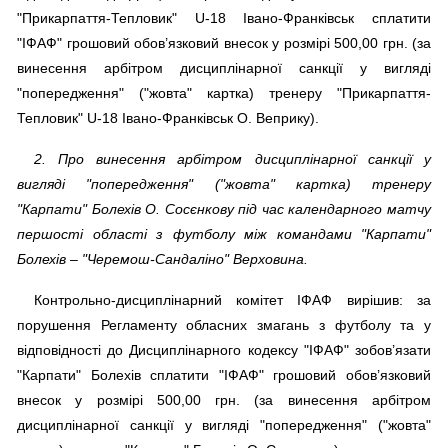
"Прикарпаття-Тепловик" U-18 Івано-Франківськ сплатити
"ІФАФ" грошовий обов’язковий внесок у розмірі 500,00 грн. (за
винесення арбітром дисциплінарної санкції у вигляді
"попередження" ("жовта" картка) тренеру "Прикарпаття-
Тепловик" U-18 Івано-Франківськ О. Веприку).
2. Про винесення арбітром дисциплінарної санкції у
вигляді "попередження" ("жовта" картка) тренеру
"Карпати" Болехів О. Сосєнкову під час календарного матчу
першості області з футболу між командами "Карпати"
Болехів – "Черемош-Сандаліно" Верховина.
Контрольно-дисциплінарний комітет ІФАФ вирішив: за
порушення Регламенту обласних змагань з футболу та у
відповідності до Дисциплінарного кодексу "ІФАФ" зобов’язати
"Карпати" Болехів сплатити "ІФАФ" грошовий обов’язковий
внесок у розмірі 500,00 грн. (за винесення арбітром
дисциплінарної санкції у вигляді "попередження" ("жовта"