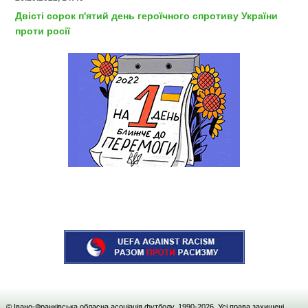
Двісті сорок п'ятий день героїчного спротиву України
проти росії
© Івано-Франківська обласна асоціація футболу, 1990-
2026
. Усі права захищені