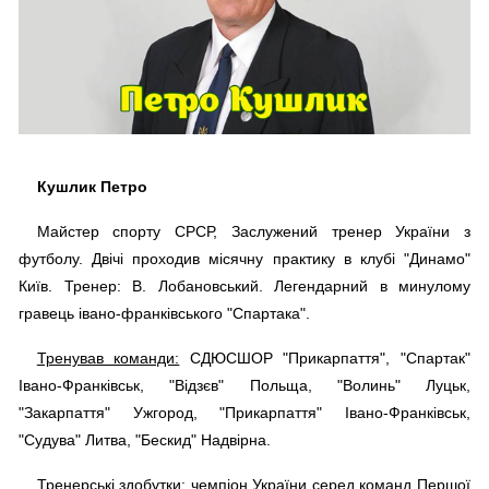
Кушлик Петро
Майстер спорту СРСР, Заслужений тренер України з
футболу. Двічі проходив місячну практику в клубі "Динамо"
Київ. Тренер: В. Лобановський. Легендарний в минулому
гравець івано-франківського "Спартака".
Тренував команди:
СДЮСШОР "Прикарпаття", "Спартак"
Івано-Франківськ, "Відзєв" Польща, "Волинь" Луцьк,
"Закарпаття" Ужгород, "Прикарпаття" Івано-Франківськ,
"Судува" Литва, "Бескид" Надвірна.
Тренерські здобутки:
чемпіон України серед команд Першої