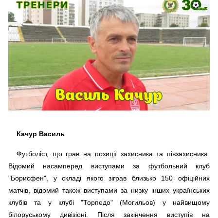
Качур Василь
Футболіст, що грав на позиції захисника та півзахисника.
Відомий насамперед виступами за футбольний клуб
"Борисфен", у складі якого зіграв близько 150 офіційних
матчів, відомий також виступами за низку інших українських
клубів та у клубі "Торпедо" (Могильов) у найвищому
білоруському дивізіоні. Після закінчення виступів на