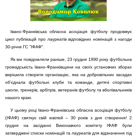
Івано-Франківська обласна асоціація футболу продовжує
цикл публікацій про лауреатів відповідних номінацій з нагоди
30-річчя ГС "ІФАФ".
Як ми повідомляли раніше, 23 грудня 1990 року футбольна
громадськість Івано-Франківщини на своїх установчих зборах
вирішила створити організацію, яка на добровільних засадах
об’єднала футбольні клуби та команди, дитячі спортивні
школи, тренерів, арбітрів, ветеранів футболу та вболівальників
нашого краю.
У цьому році Івано-Франківська обласна асоціація футболу
(ІФАФ) святкує свій ювілей – 30 років з дня створення! 2
грудня на засіданні Виконавчого комітету ІФАФ були
затверджені списки номінацій та лауреатів для відзначення під