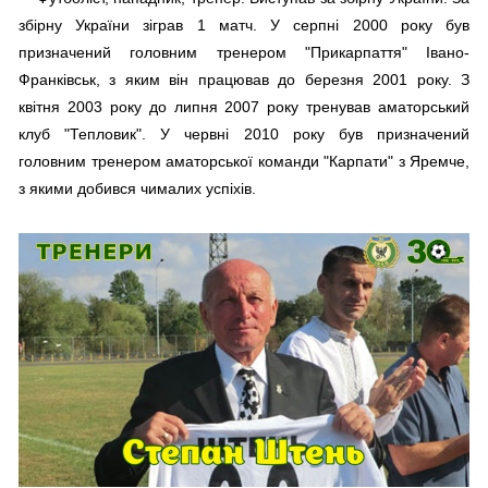
збірну України зіграв 1 матч. У серпні 2000 року був
призначений головним тренером "Прикарпаття" Івано-
Франківськ, з яким він працював до березня 2001 року. З
квітня 2003 року до липня 2007 року тренував аматорський
клуб "Тепловик". У червні 2010 року був призначений
головним тренером аматорської команди "Карпати" з Яремче,
з якими добився чималих успіхів.