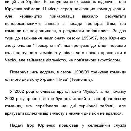
вищій лізі України. В наступних двох сезонах підопічні Ігоря
Юрченка займали 11 місце серед найкращих команд країни.
Але керівництво прикарпатців вважало результати
непереконливими, знявши з посади тренера. Втім, гра
команди не покращилася, а результати погіршилися. За два
тури до закінчення чемпіонату сезону 1996/97, Ігор Юрченко
знову очолив "Прикарпаття", яке тренував до кінця першого
кола наступного чемпіонату, після чого поїхав працювати в
Чехію, але займався діяльністю, не пов'язаною з футболом.
Повернувшись додому, в сезоні 1998/99 тренував команду
елітного дивізіону України "Нива" (Тернопіль).
У 2002 році очолював друголіговий "Лукор", а на початку
2003 року тренер вкотре був покликаний в івано-франківську
команду, яка перебувала на дні турнірної таблиці, але
врятувати колектив від вильоту в нижчий дивізіон не вдалося.
Надалі Ігор Юрченко працював у селекційній службі