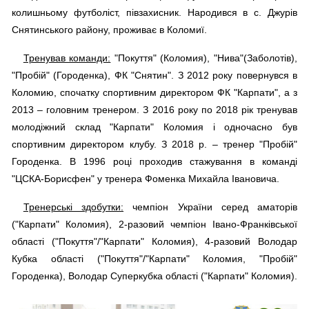
колишньому футболіст, півзахисник. Народився в с. Джурів
Снятинського району, проживає в Коломиї.
Тренував команди:
"Покуття" (Коломия), "Нива"(Заболотів),
"Пробій" (Городенка), ФК "Снятин". З 2012 року повернувся в
Коломию, спочатку спортивним директором ФК "Карпати", а з
2013 – головним тренером. З 2016 року по 2018 рік тренував
молодіжний склад "Карпати" Коломия і одночасно був
спортивним директором клубу. З 2018 р. – тренер "Пробій"
Городенка. В 1996 році проходив стажування в команді
"ЦСКА-Борисфен" у тренера Фоменка Михайла Івановича.
Тренерські здобутки:
чемпіон України серед аматорів
("Карпати" Коломия), 2-разовий чемпіон Івано-Франківської
області ("Покуття"/"Карпати" Коломия), 4-разовий Володар
Кубка області ("Покуття"/"Карпати" Коломия, "Пробій"
Городенка), Володар Суперкубка області ("Карпати" Коломия).