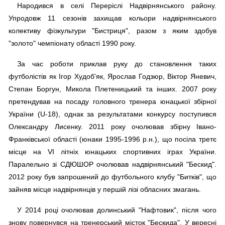
Народився в селі Переріслі Надвірнянського району.
Упродовж 11 сезонів захищав кольори надвірнянського
колективу фізкультури "Бистриця", разом з яким здобув
"золото" чемпіонату області 1990 року.
За час роботи приклав руку до становлення таких
футболістів як Ігор Худоб'як, Ярослав Годзюр, Віктор Яневич,
Степан Боргун, Микола Плетеницький та інших. 2007 року
претендував на посаду головного тренера юнацької збірної
України (U-18), однак за результатами конкурсу поступився
Олександру Лисенку. 2011 року очолював збірну Івано-
Франківської області (юнаки 1995-1996 р.н.), що посіла третє
місце на VІ літніх юнацьких спортивних іграх України.
Паралельно зі СДЮШОР очолював надвірнянський "Бескид".
2012 року був запрошений до футбольного клубу "Битків", що
зайняв місце надвірнянців у першій лізі обласних змагань.
У 2014 році очолював долинський "Нафтовик", після чого
знову повернувся на тренерський місток "Бескида". У вересні