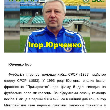
Юрченко Ігор
Футболіст і тренер, володар Кубка СРСР (1983), майстер
спорту СРСР (1983). У 1993 році Юрченко очолив івано-
франківське "Прикарпаття", при цьому й далі виходив на
футбольне поле як гравець. За підсумками сезону команда
посіла 1 місце в першій лізі й вийшла в елітний дивізіон, а Ігор
Миколайович став першим граючим головним тренером у