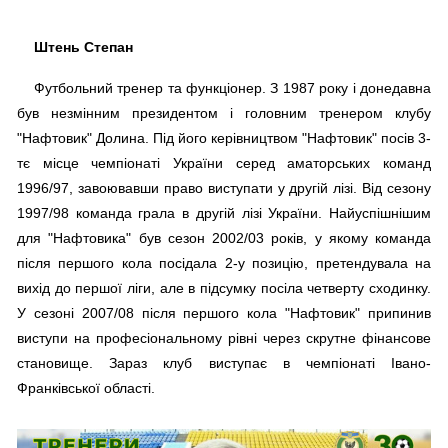
Штень Степан
Футбольний тренер та функціонер. З 1987 року і донедавна
був незмінним президентом і головним тренером клубу
"Нафтовик" Долина. Під його керівництвом "Нафтовик" посів 3-
тє місце чемпіонаті України серед аматорських команд
1996/97, завоювавши право виступати у другій лізі. Від сезону
1997/98 команда грала в другій лізі України. Найуспішнішим
для "Нафтовика" був сезон 2002/03 років, у якому команда
після першого кола посідала 2-у позицію, претендувала на
вихід до першої ліги, але в підсумку посіла четверту сходинку.
У сезоні 2007/08 після першого кола "Нафтовик" припинив
виступи на професіональному рівні через скрутне фінансове
становище. Зараз клуб виступає в чемпіонаті Івано-
Франківської області.