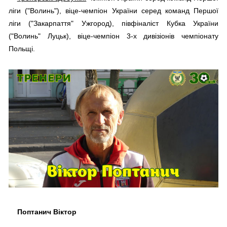
ліги ("Волинь"), віце-чемпіон України серед команд Першої
ліги ("Закарпаття" Ужгород), півфіналіст Кубка України
("Волинь" Луцьк), віце-чемпіон 3-х дивізіонів чемпіонату
Польщі.
Поптанич Віктор