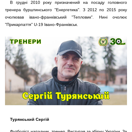
В грудні 2010 року призначений на посаду головного
тренера бурштинського "Енергетика". З 2012 по 2015 року
очолював івано-франківський "Тепловик". Нині очолює
"Прикарпаття" U-19 Івано-Франківськ.
Турянський Сергій
Футболіст, нападник, тренер. Виступав за збірну України. За