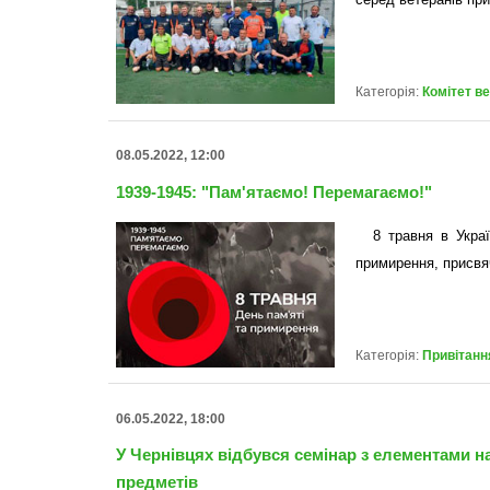
Категорія:
Комітет в
08.05.2022, 12:00
1939-1945: "Пам'ятаємо! Перемагаємо!"
8 травня в Украї
примирення, присвяч
Категорія:
Привітанн
06.05.2022, 18:00
У Чернівцях відбувся семінар з елементами н
предметів