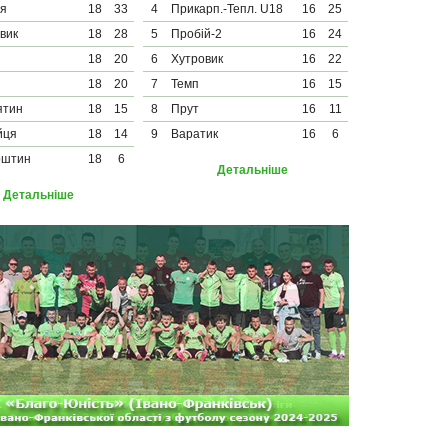
тя
18
33
4
Прикарп.-Тепл. U18
16
25
вик
18
28
5
Пробій-2
16
24
18
20
6
Хутровик
16
22
18
20
7
Темп
16
15
ятин
18
15
8
Прут
16
11
йця
18
14
9
Варатик
16
6
рштин
18
6
Детальніше
Детальніше