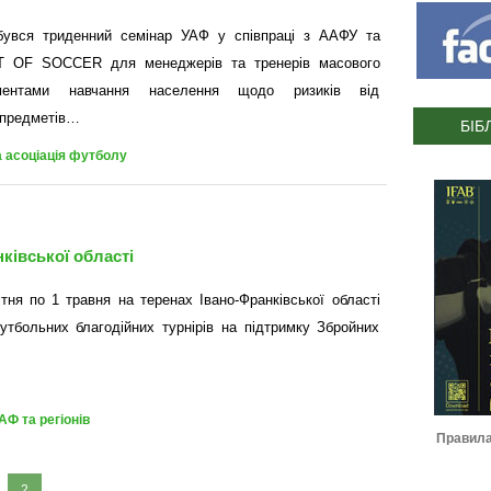
бувся триденний семінар УАФ у співпраці з ААФУ та
IT OF SOCCER для менеджерів та тренерів масового
ентами навчання населення щодо ризиків від
 предметів…
БІБ
а асоціація футболу
ківської області
ітня по 1 травня на теренах Івано-Франківської області
утбольних благодійних турнірів на підтримку Збройних
АФ та регіонів
Журнал ІФАФ :: Футбольний
Правила
сезон 2022-2023
2