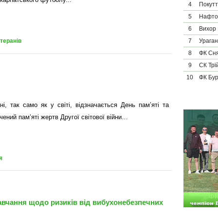
4
Покут
5
Нафто
6
Вихор
7
Ураган
етеранів
8
ФК Сн
9
СК Трі
10
ФК Бу
ні, так само як у світі, відзначається День пам’яті та
ений пам’яті жертв Другої світової війни…
я
авчання щодо ризиків від вибухонебезпечних