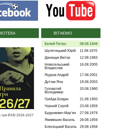
ЛІОТЕКА
ВІТАЄМО
Белей Петро
08.08.1949
Шулятицький Юрій
11.08.1970
Данищук Віктор
12.08.1983
Новосельський
16.08.2005
Владислав
Яцурак Андрій
17.08.2001
Дутчак Яна
18.08.2003
Гузоватий
20.08.1980
Володимир
Грейда Богдан
21.08.1950
Чорний Сергій
23.08.1959
Будункевич Мар’ян
27.08.1979
 гри IFAB 2026-2027
Регламент УАФ зі статусу і
Дисциплінарн
трансферу футболістів
(2
Якимишин Василь
28.08.1959
(2026)
Блясецький Василь
29.08.1958