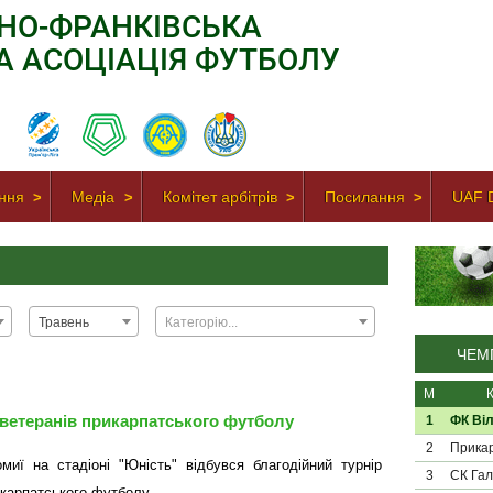
АНО-ФРАНКІВСЬКА
А АСОЦІАЦІЯ ФУТБОЛУ
ння
Медіа
Комітет арбітрів
Посилання
UAF D
Травень
Категорію...
ЧЕМП
М
 ветеранів прикарпатського футболу
1
ФК Віл
2
Прикар
миї на стадіоні "Юність" відбувся благодійний турнір
3
СК Гал
карпатського футболу...