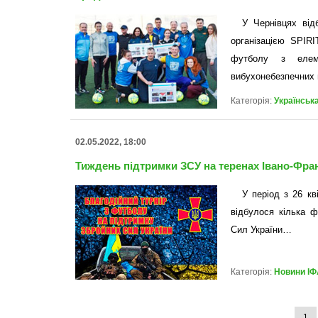
У Чернівцях від
організацією SPIR
футболу з елем
вибухонебезпечних
Категорія:
Українськ
02.05.2022, 18:00
Тиждень підтримки ЗСУ на теренах Івано-Фран
У період з 26 кв
відбулося кілька ф
Сил України…
Категорія:
Новини ІФ
1