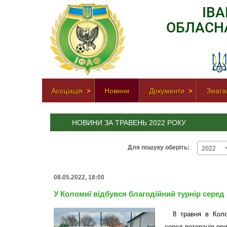
ІВ
ОБЛАСН
Асоціація
Новини
Документи
Змага
НОВИНИ ЗА ТРАВЕНЬ 2022 РОКУ
Для пошуку оберіть:
2022
08.05.2022, 18:00
У Коломиї відбувся благодійний турнір серед
8 травня в Коло
серед ветеранів при