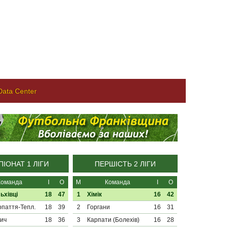
ata Center
ІОНАТ 1 ЛІГИ
ПЕРШІСТЬ 2 ЛІГИ
Команда
І
О
М
Команда
І
О
ьхівці
18
47
1
Хімік
16
42
паття-Тепл.
18
39
2
Горгани
16
31
ич
18
36
3
Карпати (Болехів)
16
28