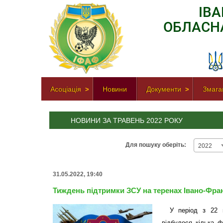
ІВ
ОБЛАСН
Асоціація
Новини
Документи
Змага
НОВИНИ ЗА ТРАВЕНЬ 2022 РОКУ
Для пошуку оберіть:
2022
31.05.2022, 19:40
Тиждень підтримки ЗСУ на теренах Івано-Фран
У період з 22 п
відбулося кілька ф