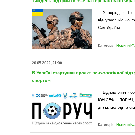
Тиждень підтримки ЗСУ на теренах Івано-Фран
У період з 15 п
відбулося кілька ф
Сил України…
Категорія:
Новини ІФ
20.05.2022, 21:00
В Україні стартував проєкт психологічної підт
спортом
Відновлення чер
ЮНІСЕФ – ПОРУЧ, я
дітям, молоді та сі
Категорія:
Новини ІФ