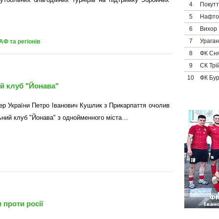
4
Покут
5
Нафто
6
Вихор
7
Ураган
АФ та регіонів
8
ФК Сн
9
СК Трі
10
ФК Бу
й клуб "Йонава"
р України Петро Іванович Кушлик з Прикарпаття очолив
ний клуб "Йонава" з однойменного міста…
 проти росії