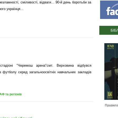
езламності, сміливості, відваги... 90-й день боротьби за
ного українця…
БІБ
тадіоні "Черемош арена"смт. Верховина відбувся
з футболу серед загальноосвітніх навчальних закладів
АФ та регіонів
Журнал ІФАФ :: Футбольний
Правила гри IFAB 2026-2027
сезон 2022-2023