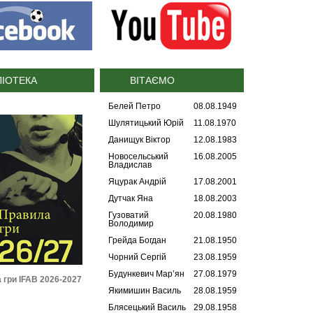
ЛІОТЕКА
ВІТАЄМО
Белей Петро
08.08.1949
Шулятицький Юрій
11.08.1970
Данищук Віктор
12.08.1983
Новосельський
16.08.2005
Владислав
Яцурак Андрій
17.08.2001
Дутчак Яна
18.08.2003
Гузоватий
20.08.1980
Володимир
Грейда Богдан
21.08.1950
Чорний Сергій
23.08.1959
Будункевич Мар’ян
27.08.1979
Регламент УАФ зі статусу і
Дисциплінарні правила УАФ
Ре
трансферу футболістів
(2025)
ста
Якимишин Василь
28.08.1959
(2026)
Блясецький Василь
29.08.1958