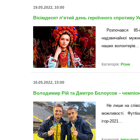
19.05.2022, 10:00
Вісімдесят п'ятий день героїчного спротиву Ук
Розпочався 85
надзвичайної мужн
наших волонтерів...
Категорія:
Різне
16.05.2022, 15:00
Володимир Рій та Дмитро Бєлоусов – чемпіон
Не лише на співоч
можливості. Футбо
ігор-2021…
Категорія:
Інваспорт