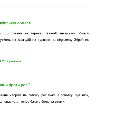
ківської області
о 15 травня на теренах Івано-Франківської області
утбольних благодійних турнірів на підтримку Збройних
АФ та регіонів
аїни проти росії
ояння хворим на голову росіянам. Спочатку був шок,
та ненависть, тепер багато болю та втоми…