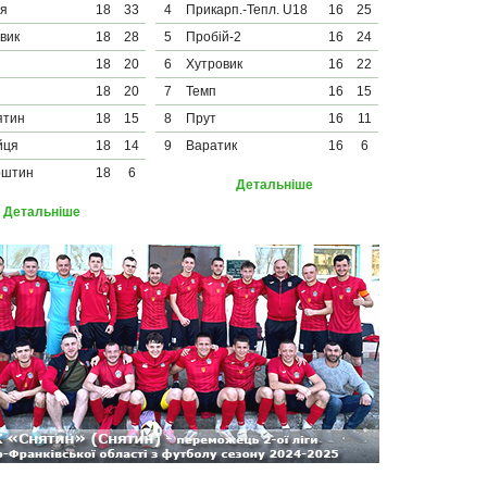
тя
18
33
4
Прикарп.-Тепл. U18
16
25
вик
18
28
5
Пробій-2
16
24
18
20
6
Хутровик
16
22
18
20
7
Темп
16
15
ятин
18
15
8
Прут
16
11
йця
18
14
9
Варатик
16
6
рштин
18
6
Детальніше
Детальніше