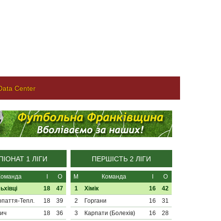
ata Center
ІОНАТ 1 ЛІГИ
ПЕРШІСТЬ 2 ЛІГИ
Команда
І
О
М
Команда
І
О
ьхівці
18
47
1
Хімік
16
42
паття-Тепл.
18
39
2
Горгани
16
31
ич
18
36
3
Карпати (Болехів)
16
28