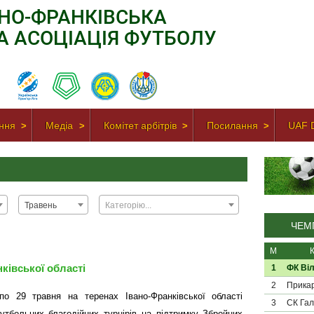
АНО-ФРАНКІВСЬКА
А АСОЦІАЦІЯ ФУТБОЛУ
ння
Медіа
Комітет арбітрів
Посилання
UAF D
Травень
Категорію...
ЧЕМП
М
ківської області
1
ФК Віл
2
Прикар
о 29 травня на теренах Івано-Франківської області
3
СК Гал
утбольних благодійних турнірів на підтримку Збройних