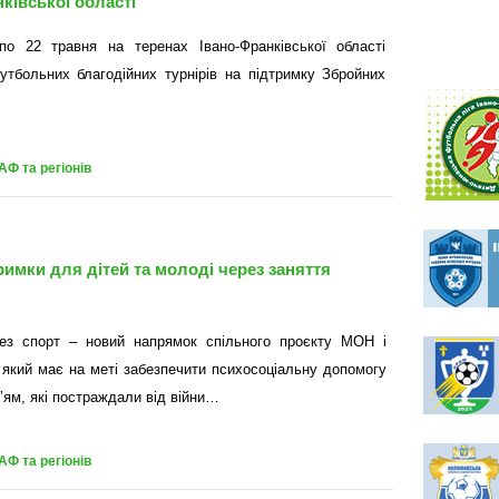
ківської області
о 22 травня на теренах Івано-Франківської області
утбольних благодійних турнірів на підтримку Збройних
АФ та регіонів
римки для дітей та молоді через заняття
ез спорт – новий напрямок спільного проєкту МОН і
кий має на меті забезпечити психосоціальну допомогу
м’ям, які постраждали від війни…
АФ та регіонів