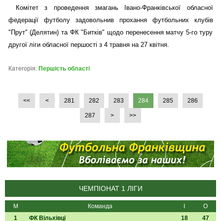
Комітет з проведення змагань Івано-Франківської обласної
федерації футболу задовольнив прохання футбольних клубів
"Прут" (Делятин) та ФК "Битків" щодо перенесення матчу 5-го туру
другої ліги обласної першості з 4 травня на 27 квітня.
Категорія:
Першість області
<<
<
281
282
283
284
285
286
287
>
>>
ЧЕМПІОНАТ 1 ЛІГИ
М
Команда
І
О
1
ФК Вільхівці
18
47