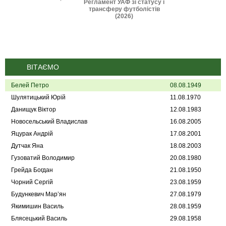
и IFAB 2026-2027
Регламент УАФ зі статусу і
Дисциплінарні 
трансферу футболістів
(2025
(2026)
ВІТАЄМО
Белей Петро
08.08.1949
Шулятицький Юрій
11.08.1970
Данищук Віктор
12.08.1983
Новосельський Владислав
16.08.2005
Яцурак Андрій
17.08.2001
Дутчак Яна
18.08.2003
Гузоватий Володимир
20.08.1980
Грейда Богдан
21.08.1950
Чорний Сергій
23.08.1959
Будункевич Мар’ян
27.08.1979
Якимишин Василь
28.08.1959
Блясецький Василь
29.08.1958