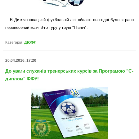
В Дитячо-юнацькій футбольній лізі області сьогодні було зіграно
перенесений матч 8-го туру у групі "Північ".
Категорія:
ДЮФЛ
20.04.2016, 17:20
До уваги слухачів тренерських курсів за Програмою "С-
диплом" ФФУ!