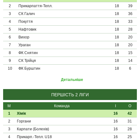
2
Прикарпаття-Тепл.
18
39
3
СК Галич
18
36
4
Покуття
18
33
5
Нафтовик
18
28
6
Вихор
18
20
7
Ураган
18
20
8
ФК Снятин
18
15
9
СК Трійця
18
14
10
ФК Бурштин
18
6
Детальніше
ПЕРШІСТЬ 2 ЛІГИ
М
Команда
І
О
1
Хімік
16
42
2
Горгани
16
31
3
Карпати (Болехів)
16
28
4
Прикарп.-Тепл. U18
16
25