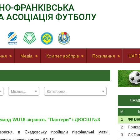
АНО-ФРАНКІВСЬКА
А АСОЦІАЦІЯ ФУТБОЛУ
ння
Медіа
Комітет арбітрів
Посилання
UAF D
Місяць...
Категорію...
ЧЕМП
М
команд WU16 зіграють "Пантери" і ДЮСШ №3
1
ФК Віл
2
Прикар
ересня, в Скадовську пройшли півфінальні матчі
3
СК Гал
 серед дівочих команд WU16.