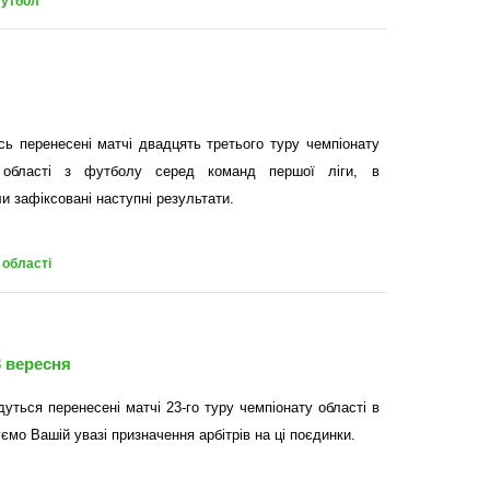
футбол
сь перенесені матчі двадцять третього туру чемпіонату
ої області з футболу серед команд першої ліги, в
и зафіксовані наступні результати.
 області
3 вересня
дуться перенесені матчі 23-го туру чемпіонату області в
уємо Вашій увазі призначення арбітрів на ці поєдинки.