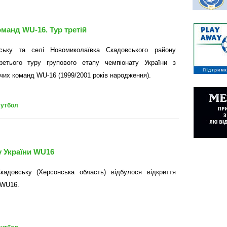
манд WU-16. Тур третій
ську та селі Новомиколаївка Скадовського району
ретього туру групового етапу чемпіонату України з
чих команд WU-16 (1999/2001 років народження).
футбол
у України WU16
адовську (Херсонська область) відбулося відкриття
 WU16.