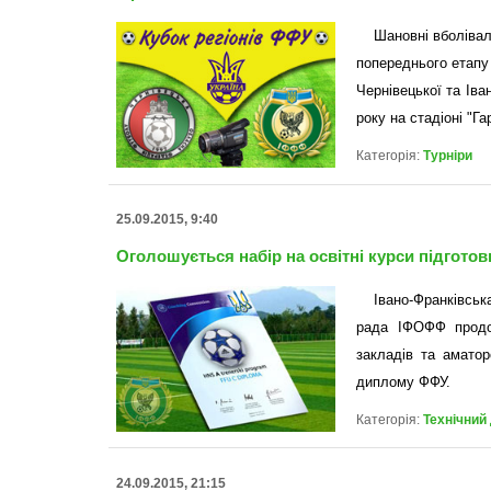
Шановні вболівал
попереднього етапу
Чернівецької та Іва
року на стадіоні "Га
Категорія:
Турніри
25.09.2015, 9:40
Оголошується набір на освітні курси підгото
Івано-Франківсь
рада ІФОФФ продов
закладів та амато
диплому ФФУ.
Категорія:
Технічний
24.09.2015, 21:15