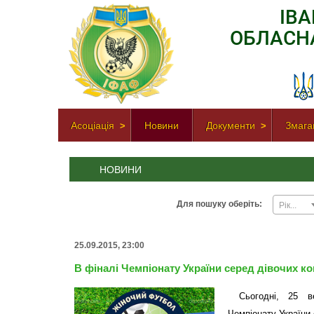
ІВ
ОБЛАСН
Асоціація
Новини
Документи
Змага
НОВИНИ
Для пошуку оберіть:
Рік...
25.09.2015, 23:00
В фіналі Чемпіонату України серед дівочих 
Сьогодні, 25 в
Чемпіонату України