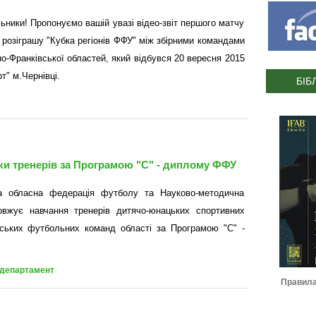
ьники! Пропонуємо вашій увазі відео-звіт першого матчу
 розіграшу "Кубка регіонів ФФУ" між збірними командами
но-Франківської областей, який відбувся 20 вересня 2015
рт" м.Чернівці.
БІБ
вки тренерів за Програмою "С" - диплому ФФУ
ка обласна федерація футболу та Науково-методична
жує навчання тренерів дитячо-юнацьких спортивних
рських футбольних команд області за Програмою "С" -
 департамент
Журнал ІФАФ :: Футбольний
Правила гри IFAB 2026-2027
Регл
сезон 2022-2023
тр