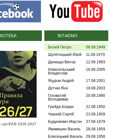
ЛІОТЕКА
ВІТАЄМО
Белей Петро
08.08.1949
Шулятицький Юрій
11.08.1970
Данищук Віктор
12.08.1983
Новосельський
16.08.2005
Владислав
Яцурак Андрій
17.08.2001
Дутчак Яна
18.08.2003
Гузоватий
20.08.1980
Володимир
Грейда Богдан
21.08.1950
Чорний Сергій
23.08.1959
Будункевич Мар’ян
27.08.1979
амент УАФ зі статусу і
Дисциплінарні правила УАФ
Регламен
ансферу футболістів
(2025)
стадіонів 
Якимишин Василь
28.08.1959
(2026)
провед
Блясецький Василь
29.08.1958
фут