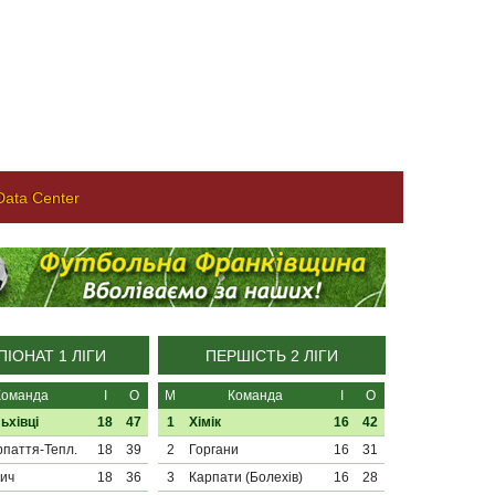
ata Center
ІОНАТ 1 ЛІГИ
ПЕРШІСТЬ 2 ЛІГИ
Команда
І
О
М
Команда
І
О
ьхівці
18
47
1
Хімік
16
42
паття-Тепл.
18
39
2
Горгани
16
31
ич
18
36
3
Карпати (Болехів)
16
28