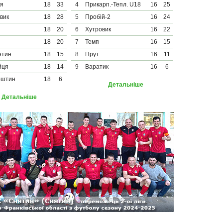
тя
18
33
4
Прикарп.-Тепл. U18
16
25
вик
18
28
5
Пробій-2
16
24
18
20
6
Хутровик
16
22
18
20
7
Темп
16
15
ятин
18
15
8
Прут
16
11
йця
18
14
9
Варатик
16
6
рштин
18
6
Детальніше
Детальніше