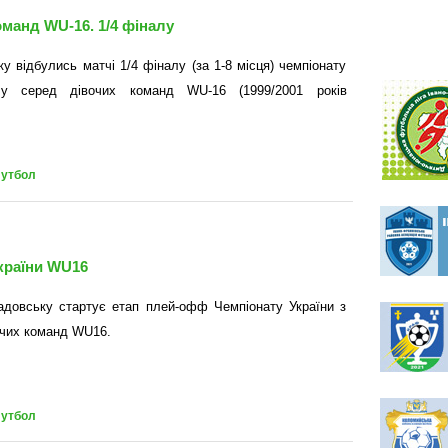
оманд WU-16. 1/4 фіналу
ку відбулись матчі 1/4 фіналу (за 1-8 місця) чемпіонату
лу серед дівочих команд WU-16 (1999/2001 років
футбол
країни WU16
адовську стартує етап плей-офф Чемпіонату України з
очих команд WU16.
футбол