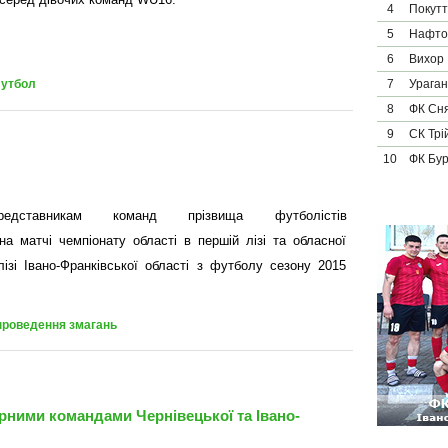
4
Покут
5
Нафто
6
Вихор
7
Ураган
футбол
8
ФК Сн
9
СК Трі
10
ФК Бу
едставникам команд прізвища футболістів
на матчі чемпіонату області в першій лізі та обласної
лізі Івано-Франківської області з футболу сезону 2015
 проведення змагань
бірними командами Чернівецької та Івано-