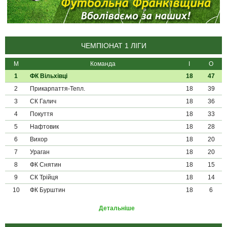
ЧЕМПІОНАТ 1 ЛІГИ
М
Команда
І
О
1
ФК Вільхівці
18
47
2
Прикарпаття-Тепл.
18
39
3
СК Галич
18
36
4
Покуття
18
33
5
Нафтовик
18
28
6
Вихор
18
20
7
Ураган
18
20
8
ФК Снятин
18
15
9
СК Трійця
18
14
10
ФК Бурштин
18
6
Детальніше