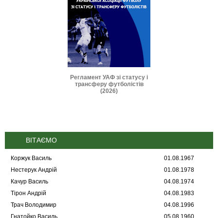
и IFAB 2026-2027
Регламент УАФ зі статусу і
Дисциплінарні 
трансферу футболістів
(2025
(2026)
ВІТАЄМО
Коржук Василь
01.08.1967
Нестерук Андрій
01.08.1978
Качур Василь
04.08.1974
Тірон Андрій
04.08.1983
Трач Володимир
04.08.1996
Гнатойко Василь
05.08.1960