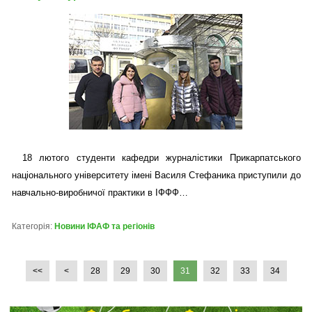
18 лютого студенти кафедри журналістики Прикарпатського
національного університету імені Василя Стефаника приступили до
навчально-виробничої практики в ІФФФ…
Категорія:
Новини ІФАФ та регіонів
<<
<
28
29
30
31
32
33
34