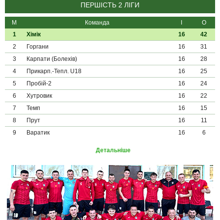
ПЕРШІСТЬ 2 ЛІГИ
М
Команда
І
О
1
Хімік
16
42
2
Горгани
16
31
3
Карпати (Болехів)
16
28
4
Прикарп.-Тепл. U18
16
25
5
Пробій-2
16
24
6
Хутровик
16
22
7
Темп
16
15
8
Прут
16
11
9
Варатик
16
6
Детальніше