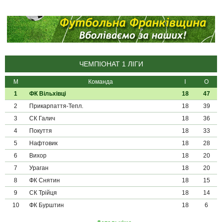
ЧЕМПІОНАТ 1 ЛІГИ
М
Команда
І
О
1
ФК Вільхівці
18
47
2
Прикарпаття-Тепл.
18
39
3
СК Галич
18
36
4
Покуття
18
33
5
Нафтовик
18
28
6
Вихор
18
20
7
Ураган
18
20
8
ФК Снятин
18
15
9
СК Трійця
18
14
10
ФК Бурштин
18
6