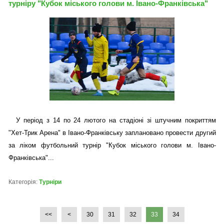
турніру "Кубок міського голови м. Івано-Франківська"
У період з 14 по 24 лютого на стадіоні зі штучним покриттям
"Хет-Трик Арена" в Івано-Франківську заплановано провести другий
за ліком футбольний турнір "Кубок міського голови м. Івано-
Франківська"...
Категорія:
Турніри
<<
<
30
31
32
33
34