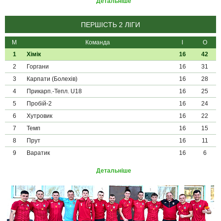
Детальніше
ПЕРШІСТЬ 2 ЛІГИ
М
Команда
І
О
1
Хімік
16
42
2
Горгани
16
31
3
Карпати (Болехів)
16
28
4
Прикарп.-Тепл. U18
16
25
5
Пробій-2
16
24
6
Хутровик
16
22
7
Темп
16
15
8
Прут
16
11
9
Варатик
16
6
Детальніше