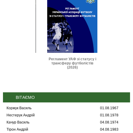
и IFAB 2026-2027
Регламент УАФ зі статусу і
Дисциплінарні 
трансферу футболістів
(2025
(2026)
ВІТАЄМО
Коржук Василь
01.08.1967
Нестерук Андрій
01.08.1978
Качур Василь
04.08.1974
Тірон Андрій
04.08.1983